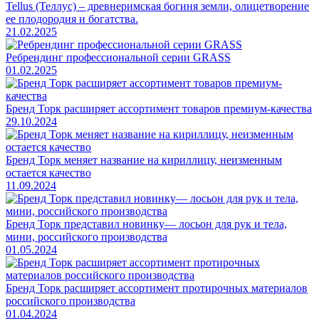
Tellus (Теллус) – древнеримская богиня земли, олицетворение
ее плодородия и богатства.
21.02.2025
Ребрендинг профессиональной серии GRASS
01.02.2025
Бренд Торк расширяет ассортимент товаров премиум-качества
29.10.2024
Бренд Торк меняет название на кириллицу, неизменным
остается качество
11.09.2024
Бренд Торк представил новинку— лосьон для рук и тела,
мини, российского производства
01.05.2024
Бренд Торк расширяет ассортимент протирочных материалов
российского производства
01.04.2024