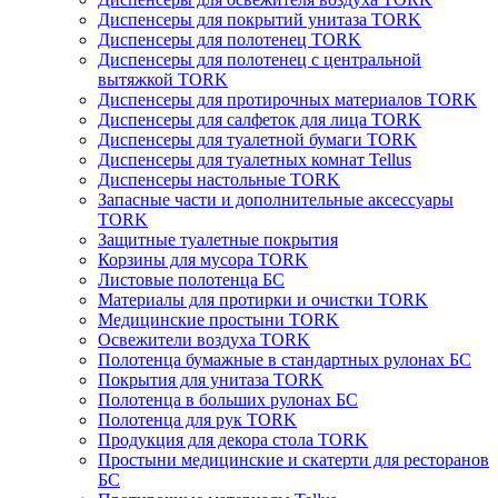
Диспенсеры для покрытий унитаза TORK
Диспенсеры для полотенец TORK
Диспенсеры для полотенец с центральной
вытяжкой TORK
Диспенсеры для протирочных материалов TORK
Диспенсеры для салфеток для лица TORK
Диспенсеры для туалетной бумаги TORK
Диспенсеры для туалетных комнат Tellus
Диспенсеры настольные TORK
Запасные части и дополнительные аксессуары
TORK
Защитные туалетные покрытия
Корзины для мусора TORK
Листовые полотенца БС
Материалы для протирки и очистки TORK
Медицинские простыни TORK
Освежители воздуха TORK
Полотенца бумажные в стандартных рулонах БС
Покрытия для унитаза TORK
Полотенца в больших рулонах БС
Полотенца для рук TORK
Продукция для декора стола TORK
Простыни медицинские и скатерти для ресторанов
БС