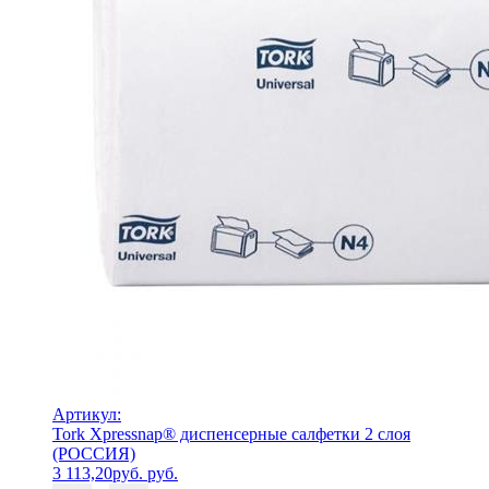
Артикул:
Tork Xpressnap® диспенсерные салфетки 2 слоя
(РОССИЯ)
3 113,20
руб.
руб.