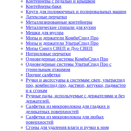
Контейнеры с педалью и крышкой
Контейнеры-баки
Круги для поломоечных и полировальных машин
Латексные перчатки
Металлизированные контейнеры
Металлические спирали для кухни
Мешки для мусора
Мопы и держатели КомбиСпид Про
Мопы и держатели УльтраСпид Про
Мопы Сингл СВЕП и Дуо СВЕП
Нитриловые перчатки
Одноведерные системы КомбиСпид Про
Одноведерные системы УльтраСпид Про с
туннельным отжимом
Прочие салфетки
Ручки и аксессуары к системам: свеп, ультраспид
про, комбиспид про, дастмоп, кетукки, падмастер
и к сгонам
Ручные пады, используемые с держателями и без
держателей.
Салфетки из микроволокна для гладких и
деликатных поверхностей
Салфетки из микроволокна для любых
поверхностей
Сгоны для удаления влаги и ручки к ним