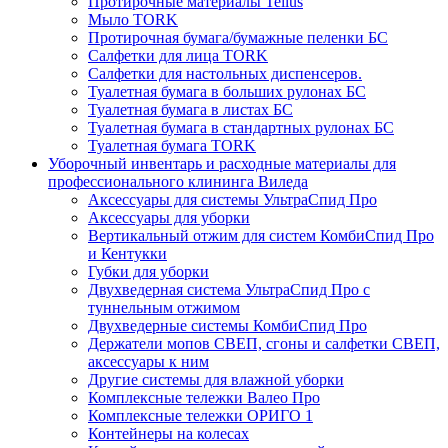
Протирочные материалы Tellus
Мыло TORK
Протирочная бумага/бумажные пеленки БС
Салфетки для лица TORK
Салфетки для настольных диспенсеров.
Туалетная бумага в больших рулонах БС
Туалетная бумага в листах БС
Туалетная бумага в стандартных рулонах БС
Туалетная бумага TORK
Уборочный инвентарь и расходные материалы для
профессионального клининга Виледа
Аксессуары для системы УльтраСпид Про
Аксессуары для уборки
Вертикальный отжим для систем КомбиСпид Про
и Кентукки
Губки для уборки
Двухведерная система УльтраСпид Про с
туннельным отжимом
Двухведерные системы КомбиСпид Про
Держатели мопов СВЕП, сгоны и салфетки СВЕП,
аксессуары к ним
Другие системы для влажной уборки
Комплексные тележки Валео Про
Комплексные тележки ОРИГО 1
Контейнеры на колесах