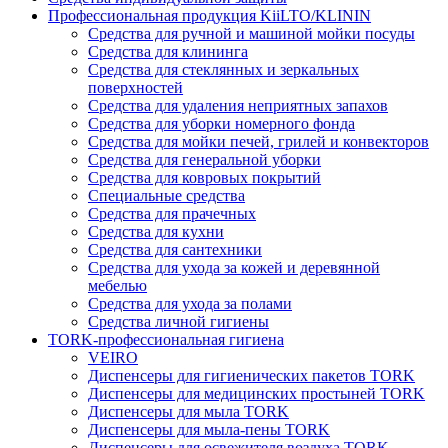
Профессиональная продукция KiiLTO/KLININ
Средства для ручной и машиной мойки посуды
Средства для клининга
Средства для стеклянных и зеркальных
поверхностей
Средства для удаления неприятных запахов
Средства для уборки номерного фонда
Средства для мойки печей, грилей и конвекторов
Средства для генеральной уборки
Средства для ковровых покрытий
Специальные средства
Средства для прачечных
Средства для кухни
Средства для сантехники
Средства для ухода за кожей и деревянной
мебелью
Средства для ухода за полами
Средства личной гигиены
TORK-профессиональная гигиена
VEIRO
Диспенсеры для гигиенических пакетов TORK
Диспенсеры для медицинских простыней TORK
Диспенсеры для мыла TORK
Диспенсеры для мыла-пены TORK
Диспенсеры для освежителя воздуха TORK