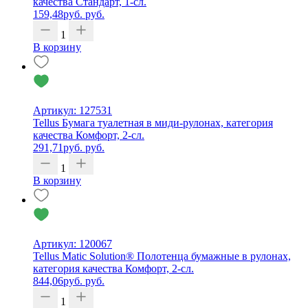
качества Стандарт, 1-сл.
159,48
руб.
руб.
1
В корзину
Артикул: 127531
Tellus Бумага туалетная в миди-рулонах, категория
качества Комфорт, 2-сл.
291,71
руб.
руб.
1
В корзину
Артикул: 120067
Tellus Matic Solution® Полотенца бумажные в рулонах,
категория качества Комфорт, 2-сл.
844,06
руб.
руб.
1