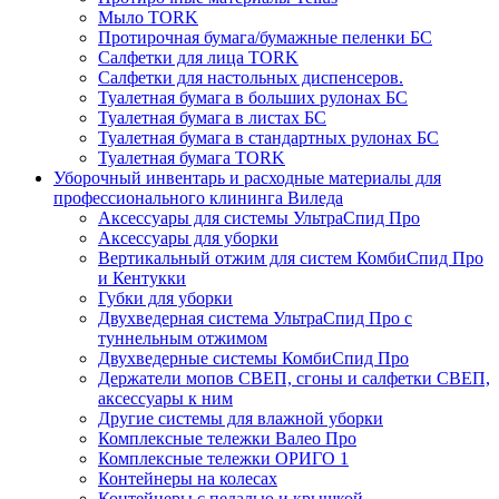
Мыло TORK
Протирочная бумага/бумажные пеленки БС
Салфетки для лица TORK
Салфетки для настольных диспенсеров.
Туалетная бумага в больших рулонах БС
Туалетная бумага в листах БС
Туалетная бумага в стандартных рулонах БС
Туалетная бумага TORK
Уборочный инвентарь и расходные материалы для
профессионального клининга Виледа
Аксессуары для системы УльтраСпид Про
Аксессуары для уборки
Вертикальный отжим для систем КомбиСпид Про
и Кентукки
Губки для уборки
Двухведерная система УльтраСпид Про с
туннельным отжимом
Двухведерные системы КомбиСпид Про
Держатели мопов СВЕП, сгоны и салфетки СВЕП,
аксессуары к ним
Другие системы для влажной уборки
Комплексные тележки Валео Про
Комплексные тележки ОРИГО 1
Контейнеры на колесах
Контейнеры с педалью и крышкой