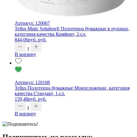
Артикул: 120067
Tellus Matic Solution® Полотенца бумажные в рулонах,
категория качества Комфорт, 2-сл.
844,06
руб.
руб.
1
В корзину
Артикул: 120108
Tellus Полотенца бумажные Моносложение, категория
качества Стандарт, 1-сл.
159,48
руб.
руб.
1
В корзину
Подпишитесь на рассылку