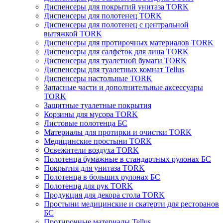
Диспенсеры для покрытий унитаза TORK
Диспенсеры для полотенец TORK
Диспенсеры для полотенец с центральной
вытяжкой TORK
Диспенсеры для протирочных материалов TORK
Диспенсеры для салфеток для лица TORK
Диспенсеры для туалетной бумаги TORK
Диспенсеры для туалетных комнат Tellus
Диспенсеры настольные TORK
Запасные части и дополнительные аксессуары
TORK
Защитные туалетные покрытия
Корзины для мусора TORK
Листовые полотенца БС
Материалы для протирки и очистки TORK
Медицинские простыни TORK
Освежители воздуха TORK
Полотенца бумажные в стандартных рулонах БС
Покрытия для унитаза TORK
Полотенца в больших рулонах БС
Полотенца для рук TORK
Продукция для декора стола TORK
Простыни медицинские и скатерти для ресторанов
БС
Протирочные материалы Tellus