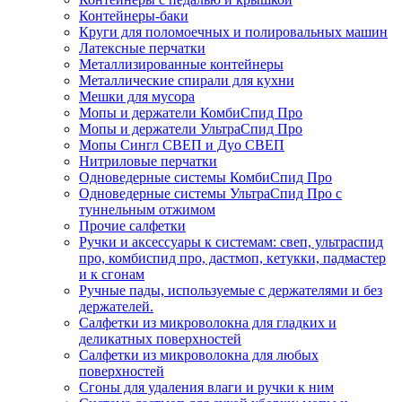
Контейнеры-баки
Круги для поломоечных и полировальных машин
Латексные перчатки
Металлизированные контейнеры
Металлические спирали для кухни
Мешки для мусора
Мопы и держатели КомбиСпид Про
Мопы и держатели УльтраСпид Про
Мопы Сингл СВЕП и Дуо СВЕП
Нитриловые перчатки
Одноведерные системы КомбиСпид Про
Одноведерные системы УльтраСпид Про с
туннельным отжимом
Прочие салфетки
Ручки и аксессуары к системам: свеп, ультраспид
про, комбиспид про, дастмоп, кетукки, падмастер
и к сгонам
Ручные пады, используемые с держателями и без
держателей.
Салфетки из микроволокна для гладких и
деликатных поверхностей
Салфетки из микроволокна для любых
поверхностей
Сгоны для удаления влаги и ручки к ним