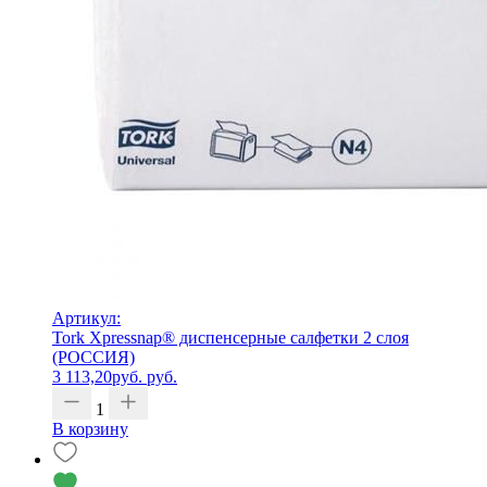
Артикул:
Tork Xpressnap® диспенсерные салфетки 2 слоя
(РОССИЯ)
3 113,20
руб.
руб.
1
В корзину