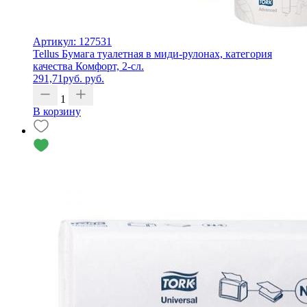
Артикул: 127531
Tellus Бумага туалетная в миди-рулонах, категория
качества Комфорт, 2-сл.
291,71
руб.
руб.
1
В корзину