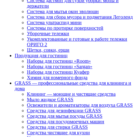
Система дастмоп для сухой уборки: мопы и
держатели
Система для мытья окон эволюшн
Система для сбора мусора и подметания Леголенд
Система ультраспид мини
Системы по протирке поверхностей
Уборочные тележки
Укомплектованные и готовые к работе тележки
ОРИГО 2
Щетки, совки, ерши
Продукция для гостиниц
Наборы для гостиниц «Room»
Наборы для гостиниц «Sargan»
Наборы для гостиниц Куафер
Химия для номерного фонда
GRASS — профессиональные средства для клининга и
дома
Клининг — моющие и чистящие средства
Мыло жидкое GRASS
Освежители и ароматизаторы для воздуха GRASS
Средства для дезинфекции GRASS
Средства для мытья посуды GRASS
Средства для посудомоечных машин
Средства для стирки GRASS
Средства чистящие для кухни