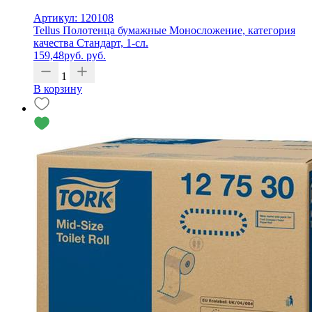
Артикул: 120108
Tellus Полотенца бумажные Моносложение, категория
качества Стандарт, 1-сл.
159,48
руб.
руб.
1
В корзину