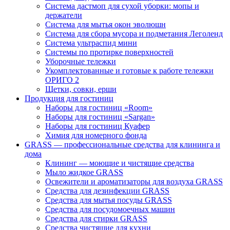
Система дастмоп для сухой уборки: мопы и
держатели
Система для мытья окон эволюшн
Система для сбора мусора и подметания Леголенд
Система ультраспид мини
Системы по протирке поверхностей
Уборочные тележки
Укомплектованные и готовые к работе тележки
ОРИГО 2
Щетки, совки, ерши
Продукция для гостиниц
Наборы для гостиниц «Room»
Наборы для гостиниц «Sargan»
Наборы для гостиниц Куафер
Химия для номерного фонда
GRASS — профессиональные средства для клининга и
дома
Клининг — моющие и чистящие средства
Мыло жидкое GRASS
Освежители и ароматизаторы для воздуха GRASS
Средства для дезинфекции GRASS
Средства для мытья посуды GRASS
Средства для посудомоечных машин
Средства для стирки GRASS
Средства чистящие для кухни