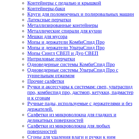
Контейнеры с педалью и крышкой
Контейнеры-баки
Круги для поломоечных и полировальных машин
Латексные перчатки
Металлизированные контейнеры
Металлические спирали для кухни
Мешки для мусора
Мопы и держатели КомбиСпид Про
Мопы и держатели УльтраСпид Про
Мопы Сингл СВЕП и Дуо СВЕП
Нитриловые перчатки
Одноведерные системы КомбиСпид Про
Одноведерные системы УльтраСпид Про с
туннельным отжимом
Прочие салфетки
Ручки и аксессуары к системам: свеп, ультраспид
про, комбиспид про, дастмоп, кетукки, падмастер
и к сгонам
Ручные пады, используемые с держателями и без
держателей.
Салфетки из микроволокна для гладких и
деликатных поверхностей
Салфетки из микроволокна для любых
поверхностей
Сгоны для удаления влаги и ручки к ним