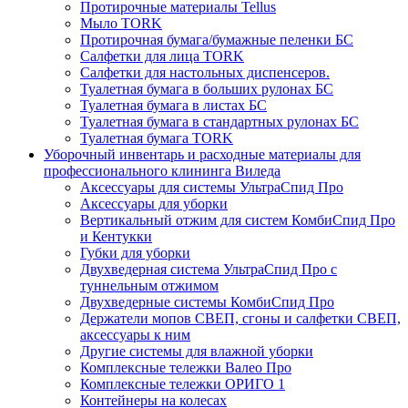
Протирочные материалы Tellus
Мыло TORK
Протирочная бумага/бумажные пеленки БС
Салфетки для лица TORK
Салфетки для настольных диспенсеров.
Туалетная бумага в больших рулонах БС
Туалетная бумага в листах БС
Туалетная бумага в стандартных рулонах БС
Туалетная бумага TORK
Уборочный инвентарь и расходные материалы для
профессионального клининга Виледа
Аксессуары для системы УльтраСпид Про
Аксессуары для уборки
Вертикальный отжим для систем КомбиСпид Про
и Кентукки
Губки для уборки
Двухведерная система УльтраСпид Про с
туннельным отжимом
Двухведерные системы КомбиСпид Про
Держатели мопов СВЕП, сгоны и салфетки СВЕП,
аксессуары к ним
Другие системы для влажной уборки
Комплексные тележки Валео Про
Комплексные тележки ОРИГО 1
Контейнеры на колесах