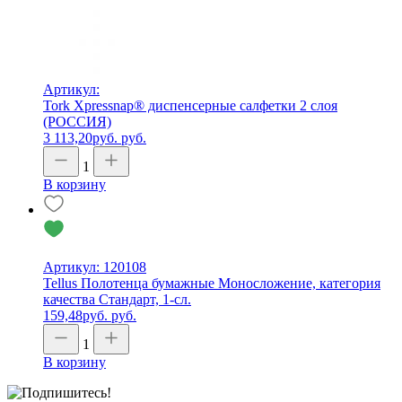
Артикул:
Tork Xpressnap® диспенсерные салфетки 2 слоя
(РОССИЯ)
3 113,20
руб.
руб.
1
В корзину
Артикул: 120108
Tellus Полотенца бумажные Моносложение, категория
качества Стандарт, 1-сл.
159,48
руб.
руб.
1
В корзину