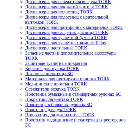
Диспенсеры для освежителя воздуха TORK
Диспенсеры для покрытий унитаза TORK
Диспенсеры для полотенец TORK
Диспенсеры для полотенец с центральной
вытяжкой TORK
Диспенсеры для протирочных материалов TORK
Диспенсеры для салфеток для лица TORK
Диспенсеры для туалетной бумаги TORK
Диспенсеры для туалетных комнат Tellus
Диспенсеры настольные TORK
Запасные части и дополнительные аксессуары
TORK
Защитные туалетные покрытия
Корзины для мусора TORK
Листовые полотенца БС
Материалы для протирки и очистки TORK
Медицинские простыни TORK
Освежители воздуха TORK
Полотенца бумажные в стандартных рулонах БС
Покрытия для унитаза TORK
Полотенца в больших рулонах БС
Полотенца для рук TORK
Продукция для декора стола TORK
Простыни медицинские и скатерти для ресторанов
БС