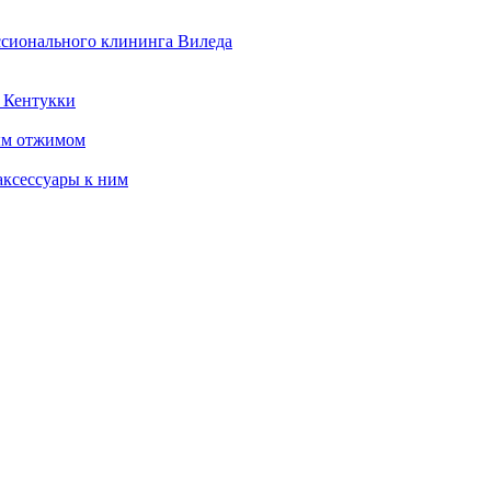
ссионального клининга Виледа
 Кентукки
ым отжимом
ксессуары к ним