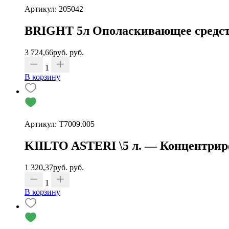
Артикул: 205042
BRIGHT 5л Ополаскивающее средств
3 724,66
руб.
руб.
1
В корзину
Артикул: T7009.005
KIILTO ASTERI \5 л. — Концентриро
1 320,37
руб.
руб.
1
В корзину