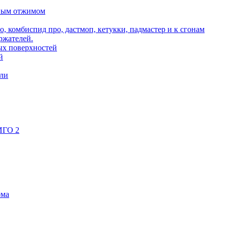
ьным отжимом
о, комбиспид про, дастмоп, кетукки, падмастер и к сгонам
ржателей.
ых поверхностей
й
ели
ИГО 2
ома