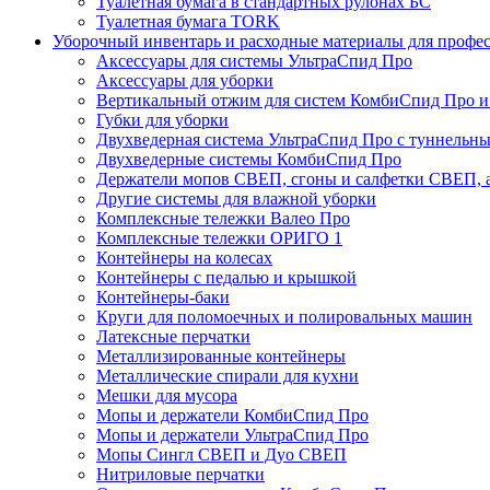
Туалетная бумага в стандартных рулонах БС
Туалетная бумага TORK
Уборочный инвентарь и расходные материалы для профе
Аксессуары для системы УльтраСпид Про
Аксессуары для уборки
Вертикальный отжим для систем КомбиСпид Про и
Губки для уборки
Двухведерная система УльтраСпид Про с туннельн
Двухведерные системы КомбиСпид Про
Держатели мопов СВЕП, сгоны и салфетки СВЕП, а
Другие системы для влажной уборки
Комплексные тележки Валео Про
Комплексные тележки ОРИГО 1
Контейнеры на колесах
Контейнеры с педалью и крышкой
Контейнеры-баки
Круги для поломоечных и полировальных машин
Латексные перчатки
Металлизированные контейнеры
Металлические спирали для кухни
Мешки для мусора
Мопы и держатели КомбиСпид Про
Мопы и держатели УльтраСпид Про
Мопы Сингл СВЕП и Дуо СВЕП
Нитриловые перчатки