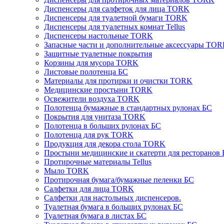
Диспенсеры для салфеток для лица TORK
Диспенсеры для туалетной бумаги TORK
Диспенсеры для туалетных комнат Tellus
Диспенсеры настольные TORK
Запасные части и дополнительные аксессуары TO
Защитные туалетные покрытия
Корзины для мусора TORK
Листовые полотенца БС
Материалы для протирки и очистки TORK
Медицинские простыни TORK
Освежители воздуха TORK
Полотенца бумажные в стандартных рулонах БС
Покрытия для унитаза TORK
Полотенца в больших рулонах БС
Полотенца для рук TORK
Продукция для декора стола TORK
Простыни медицинские и скатерти для ресторанов
Протирочные материалы Tellus
Мыло TORK
Протирочная бумага/бумажные пеленки БС
Салфетки для лица TORK
Салфетки для настольных диспенсеров.
Туалетная бумага в больших рулонах БС
Туалетная бумага в листах БС