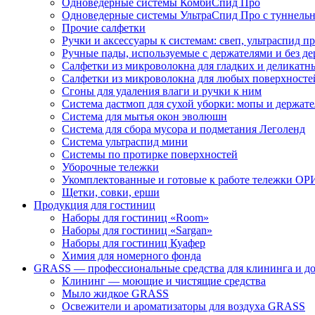
Одноведерные системы КомбиСпид Про
Одноведерные системы УльтраСпид Про с туннел
Прочие салфетки
Ручки и аксессуары к системам: свеп, ультраспид пр
Ручные пады, используемые с держателями и без де
Салфетки из микроволокна для гладких и деликатн
Салфетки из микроволокна для любых поверхносте
Сгоны для удаления влаги и ручки к ним
Система дастмоп для сухой уборки: мопы и держат
Система для мытья окон эволюшн
Система для сбора мусора и подметания Леголенд
Система ультраспид мини
Системы по протирке поверхностей
Уборочные тележки
Укомплектованные и готовые к работе тележки ОР
Щетки, совки, ерши
Продукция для гостиниц
Наборы для гостиниц «Room»
Наборы для гостиниц «Sargan»
Наборы для гостиниц Куафер
Химия для номерного фонда
GRASS — профессиональные средства для клининга и д
Клининг — моющие и чистящие средства
Мыло жидкое GRASS
Освежители и ароматизаторы для воздуха GRASS