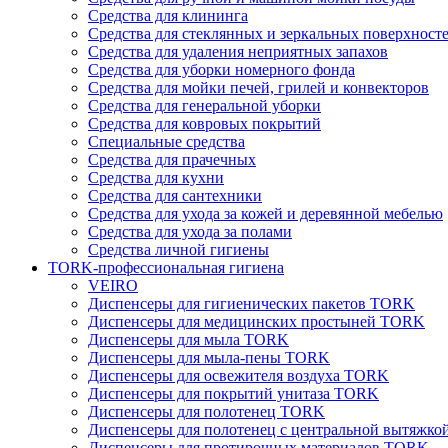
Средства для клининга
Средства для стеклянных и зеркальных поверхност
Средства для удаления неприятных запахов
Средства для уборки номерного фонда
Средства для мойки печей, грилей и конвекторов
Средства для генеральной уборки
Средства для ковровых покрытий
Специальные средства
Средства для прачечных
Средства для кухни
Средства для сантехники
Средства для ухода за кожей и деревянной мебелью
Средства для ухода за полами
Средства личной гигиены
TORK-профессиональная гигиена
VEIRO
Диспенсеры для гигиенических пакетов TORK
Диспенсеры для медицинских простыней TORK
Диспенсеры для мыла TORK
Диспенсеры для мыла-пены TORK
Диспенсеры для освежителя воздуха TORK
Диспенсеры для покрытий унитаза TORK
Диспенсеры для полотенец TORK
Диспенсеры для полотенец с центральной вытяжк
Диспенсеры для протирочных материалов TORK