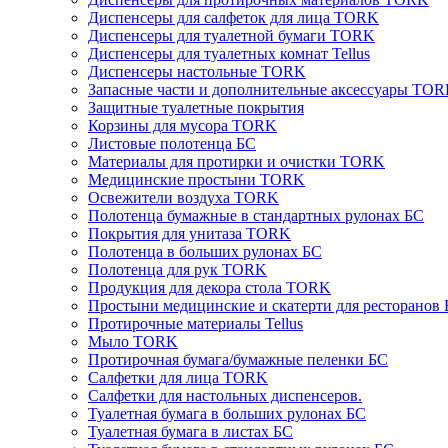
Диспенсеры для салфеток для лица TORK
Диспенсеры для туалетной бумаги TORK
Диспенсеры для туалетных комнат Tellus
Диспенсеры настольные TORK
Запасные части и дополнительные аксессуары TO
Защитные туалетные покрытия
Корзины для мусора TORK
Листовые полотенца БС
Материалы для протирки и очистки TORK
Медицинские простыни TORK
Освежители воздуха TORK
Полотенца бумажные в стандартных рулонах БС
Покрытия для унитаза TORK
Полотенца в больших рулонах БС
Полотенца для рук TORK
Продукция для декора стола TORK
Простыни медицинские и скатерти для ресторанов
Протирочные материалы Tellus
Мыло TORK
Протирочная бумага/бумажные пеленки БС
Салфетки для лица TORK
Салфетки для настольных диспенсеров.
Туалетная бумага в больших рулонах БС
Туалетная бумага в листах БС