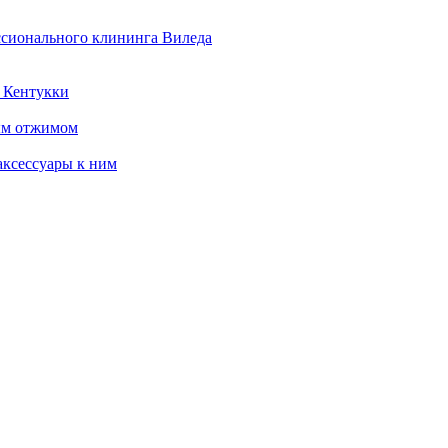
ссионального клининга Виледа
 Кентукки
ым отжимом
ксессуары к ним