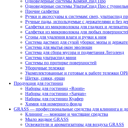
Одноведерные системы КомбиСпид Про
Одноведерные системы УльтраСпид Про с туннел
Прочие салфетки
Ручки и аксессуары к системам: свеп, ультраспид пр
Ручные пады, используемые с держателями и без де
Салфетки из микроволокна для гладких и деликатн
Салфетки из микроволокна для любых поверхносте
Сгоны для удаления влаги и ручки к ним
Система дастмоп для сухой уборки: мопы и держат
Система для мытья окон эволюшн
Система для сбора мусора и подметания Леголенд
Система ультраспид мини
Системы по протирке поверхностей
Уборочные тележки
Укомплектованные и готовые к работе тележки ОР
Щетки, совки, ерши
Продукция для гостиниц
Наборы для гостиниц «Room»
Наборы для гостиниц «Sargan»
Наборы для гостиниц Куафер
Химия для номерного фонда
GRASS — профессиональные средства для клининга и д
Клининг — моющие и чистящие средства
Мыло жидкое GRASS
Освежители и ароматизаторы для воздуха GRASS