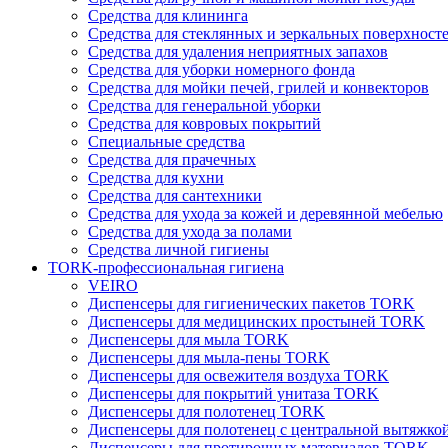
Средства для клининга
Средства для стеклянных и зеркальных поверхност
Средства для удаления неприятных запахов
Средства для уборки номерного фонда
Средства для мойки печей, грилей и конвекторов
Средства для генеральной уборки
Средства для ковровых покрытий
Специальные средства
Средства для прачечных
Средства для кухни
Средства для сантехники
Средства для ухода за кожей и деревянной мебелью
Средства для ухода за полами
Средства личной гигиены
TORK-профессиональная гигиена
VEIRO
Диспенсеры для гигиенических пакетов TORK
Диспенсеры для медицинских простыней TORK
Диспенсеры для мыла TORK
Диспенсеры для мыла-пены TORK
Диспенсеры для освежителя воздуха TORK
Диспенсеры для покрытий унитаза TORK
Диспенсеры для полотенец TORK
Диспенсеры для полотенец с центральной вытяжк
Диспенсеры для протирочных материалов TORK