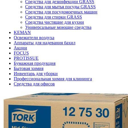
Средства для дезинфекции GRASS
Средства для мытья посуды GRASS
Средства для посудомоечных машин
Средства для стирки GRASS
Средства чистящие для кухни
Универсальные моющие средства
KEMAN
Освежители воздуха
Аппараты для надевания бахил
Акции
FOCUS
PROTISSUE
Бумажная продукция
Бытовая химия
Инвентарь для уборки
Профессиональная химия для клининга
Средства для офисов