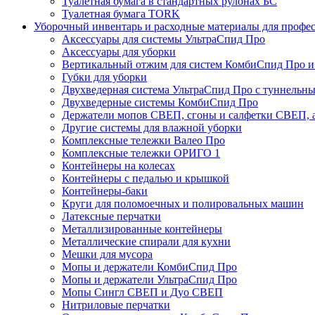
Туалетная бумага в стандартных рулонах БС
Туалетная бумага TORK
Уборочный инвентарь и расходные материалы для профе
Аксессуары для системы УльтраСпид Про
Аксессуары для уборки
Вертикальный отжим для систем КомбиСпид Про и
Губки для уборки
Двухведерная система УльтраСпид Про с туннельн
Двухведерные системы КомбиСпид Про
Держатели мопов СВЕП, сгоны и салфетки СВЕП, а
Другие системы для влажной уборки
Комплексные тележки Валео Про
Комплексные тележки ОРИГО 1
Контейнеры на колесах
Контейнеры с педалью и крышкой
Контейнеры-баки
Круги для поломоечных и полировальных машин
Латексные перчатки
Металлизированные контейнеры
Металлические спирали для кухни
Мешки для мусора
Мопы и держатели КомбиСпид Про
Мопы и держатели УльтраСпид Про
Мопы Сингл СВЕП и Дуо СВЕП
Нитриловые перчатки