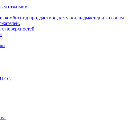
ьным отжимом
о, комбиспид про, дастмоп, кетукки, падмастер и к сгонам
ржателей.
ых поверхностей
й
ели
ИГО 2
ома