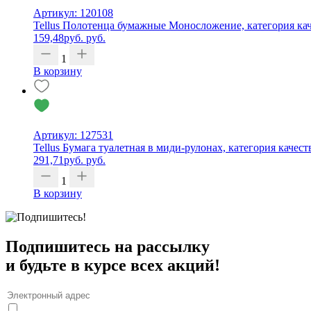
Артикул: 120108
Tellus Полотенца бумажные Моносложение, категория каче
159,48
руб.
руб.
1
В корзину
Артикул: 127531
Tellus Бумага туалетная в миди-рулонах, категория качест
291,71
руб.
руб.
1
В корзину
Подпишитесь на рассылку
и будьте в курсе всех акций!