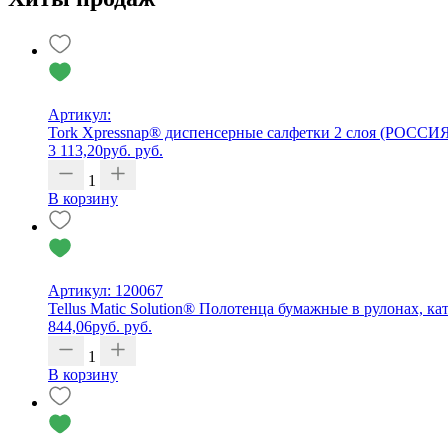
Артикул:
Tork Xpressnap® диспенсерные салфетки 2 слоя (РОССИ
3 113,20
руб.
руб.
1
В корзину
Артикул: 120067
Tellus Matic Solution® Полотенца бумажные в рулонах, кат
844,06
руб.
руб.
1
В корзину