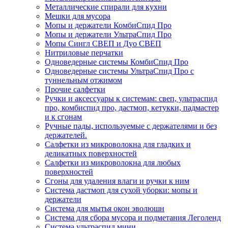
Металлические спирали для кухни
Мешки для мусора
Мопы и держатели КомбиСпид Про
Мопы и держатели УльтраСпид Про
Мопы Сингл СВЕП и Дуо СВЕП
Нитриловые перчатки
Одноведерные системы КомбиСпид Про
Одноведерные системы УльтраСпид Про с
туннельным отжимом
Прочие салфетки
Ручки и аксессуары к системам: свеп, ультраспид
про, комбиспид про, дастмоп, кетукки, падмастер
и к сгонам
Ручные пады, используемые с держателями и без
держателей.
Салфетки из микроволокна для гладких и
деликатных поверхностей
Салфетки из микроволокна для любых
поверхностей
Сгоны для удаления влаги и ручки к ним
Система дастмоп для сухой уборки: мопы и
держатели
Система для мытья окон эволюшн
Система для сбора мусора и подметания Леголенд
Система ультраспид мини