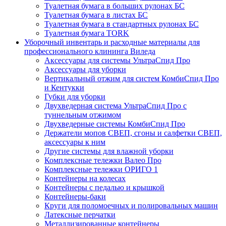
Туалетная бумага в больших рулонах БС
Туалетная бумага в листах БС
Туалетная бумага в стандартных рулонах БС
Туалетная бумага TORK
Уборочный инвентарь и расходные материалы для
профессионального клининга Виледа
Аксессуары для системы УльтраСпид Про
Аксессуары для уборки
Вертикальный отжим для систем КомбиСпид Про
и Кентукки
Губки для уборки
Двухведерная система УльтраСпид Про с
туннельным отжимом
Двухведерные системы КомбиСпид Про
Держатели мопов СВЕП, сгоны и салфетки СВЕП,
аксессуары к ним
Другие системы для влажной уборки
Комплексные тележки Валео Про
Комплексные тележки ОРИГО 1
Контейнеры на колесах
Контейнеры с педалью и крышкой
Контейнеры-баки
Круги для поломоечных и полировальных машин
Латексные перчатки
Металлизированные контейнеры