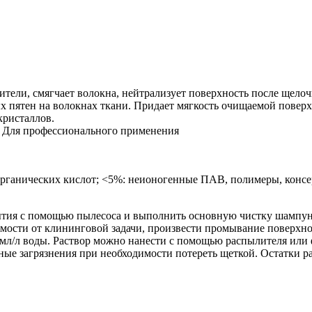
тели, смягчает волокна, нейтрализует поверхность после щелоч
х пятен на волокнах ткани. Придает мягкость очищаемой повер
кристаллов.
. Для профессионального применения
органических кислот; <5%: неионогенные ПАВ, полимеры, консе
рытия с помощью пылесоса и выполнить основную чистку шампун
исимости от клининговой задачи, произвести промывание поверхн
150мл/л воды. Раствор можно нанести с помощью распылителя ил
ьные загрязнения при необходимости потереть щеткой. Остатки р