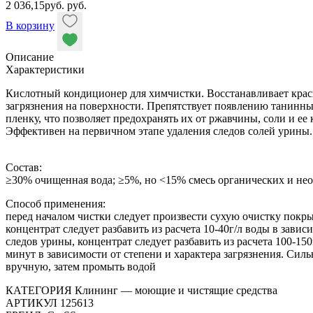
2 036,15
руб.
руб.
В корзину
Описание
Характеристики
Кислотный кондиционер для химчистки. Восстанавливает краси
загрязнения на поверхности. Препятствует появлению танинны
пленку, что позволяет предохранять их от ржавчины, соли и ее 
Эффективен на первичном этапе удаления следов солей урины
Состав:
≥30% очищенная вода; ≥5%, но <15% смесь органических и не
Способ применения:
перед началом чистки следует произвести сухую очистку пок
концентрат следует разбавить из расчета 10-40г/л воды в зав
следов урины, концентрат следует разбавить из расчета 100-
минут в зависимости от степени и характера загрязнения. Сил
вручную, затем промыть водой
КАТЕГОРИЯ Клининг — моющие и чистящие средства
АРТИКУЛ 125613