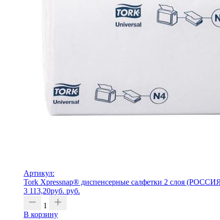
Артикул:
Tork Xpressnap® диспенсерные салфетки 2 слоя (РОССИ
3 113,20
руб.
руб.
1
В корзину