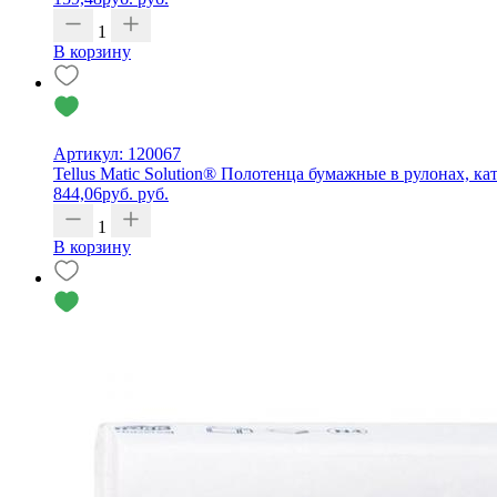
1
В корзину
Артикул: 120067
Tellus Matic Solution® Полотенца бумажные в рулонах, кат
844,06
руб.
руб.
1
В корзину