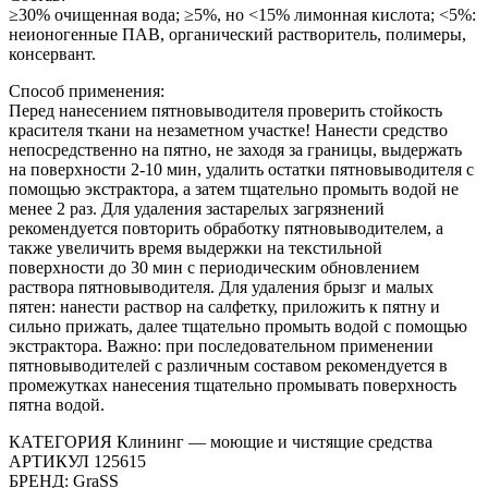
≥30% очищенная вода; ≥5%, но <15% лимонная кислота; <5%:
неионогенные ПАВ, органический растворитель, полимеры,
консервант.
Способ применения:
Перед нанесением пятновыводителя проверить стойкость
красителя ткани на незаметном участке! Нанести средство
непосредственно на пятно, не заходя за границы, выдержать
на поверхности 2-10 мин, удалить остатки пятновыводителя с
помощью экстрактора, а затем тщательно промыть водой не
менее 2 раз. Для удаления застарелых загрязнений
рекомендуется повторить обработку пятновыводителем, а
также увеличить время выдержки на текстильной
поверхности до 30 мин с периодическим обновлением
раствора пятновыводителя. Для удаления брызг и малых
пятен: нанести раствор на салфетку, приложить к пятну и
сильно прижать, далее тщательно промыть водой с помощью
экстрактора. Важно: при последовательном применении
пятновыводителей с различным составом рекомендуется в
промежутках нанесения тщательно промывать поверхность
пятна водой.
КАТЕГОРИЯ Клининг — моющие и чистящие средства
АРТИКУЛ 125615
БРЕНД: GraSS