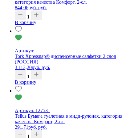
категория качества Комфорт, 2-сл.
844,06
руб.
руб.
1
В корзину
Артикул:
Tork Xpressnap® диспенсерные салфетки 2 слоя
(РОССИЯ)
3 113,20
руб.
руб.
1
В корзину
Артикул: 127531
Tellus Бумага туалетная в миди-рулонах, категория
качества Комфорт, 2-сл.
291,71
руб.
руб.
1