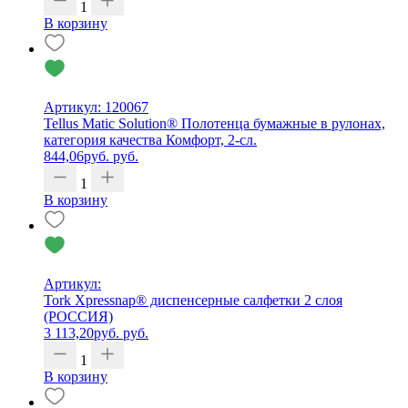
1
В корзину
Артикул: 120067
Tellus Matic Solution® Полотенца бумажные в рулонах,
категория качества Комфорт, 2-сл.
844,06
руб.
руб.
1
В корзину
Артикул:
Tork Xpressnap® диспенсерные салфетки 2 слоя
(РОССИЯ)
3 113,20
руб.
руб.
1
В корзину