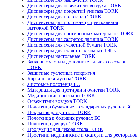
Диспенсеры для освежителя воздуха TORK
Диспенсеры для покрытий унитаза TORK
Диспенсеры для полотенец TORK
Диспенсеры для полотенец с центральной
вытяжкой TORK
Диспенсеры для протирочных материалов TORK
Диспенсеры для салфеток для лица TORK
Диспенсеры для туалетной бумаги TORK
Диспенсеры для туалетных комнат Tellus
Диспенсеры настольные TORK
Запасные части и дополнительные аксессуары
TORK
Защитные туалетные покрытия
Корзины для мусора TORK
Листовые полотенца БС
Материалы для протирки и очистки TORK
Медицинские простыни TORK
Освежители воздуха TORK
Полотенца бумажные в стандартных рулонах БС
Покрытия для унитаза TORK
Полотенца в больших рулонах БС
Полотенца для рук TORK
Продукция для декора стола TORK
Простыни медицинские и скатерти для ресторанов