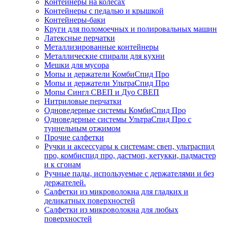
Контейнеры на колесах
Контейнеры с педалью и крышкой
Контейнеры-баки
Круги для поломоечных и полировальных машин
Латексные перчатки
Металлизированные контейнеры
Металлические спирали для кухни
Мешки для мусора
Мопы и держатели КомбиСпид Про
Мопы и держатели УльтраСпид Про
Мопы Сингл СВЕП и Дуо СВЕП
Нитриловые перчатки
Одноведерные системы КомбиСпид Про
Одноведерные системы УльтраСпид Про с
туннельным отжимом
Прочие салфетки
Ручки и аксессуары к системам: свеп, ультраспид
про, комбиспид про, дастмоп, кетукки, падмастер
и к сгонам
Ручные пады, используемые с держателями и без
держателей.
Салфетки из микроволокна для гладких и
деликатных поверхностей
Салфетки из микроволокна для любых
поверхностей