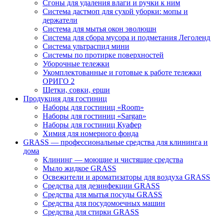
Сгоны для удаления влаги и ручки к ним
Система дастмоп для сухой уборки: мопы и
держатели
Система для мытья окон эволюшн
Система для сбора мусора и подметания Леголенд
Система ультраспид мини
Системы по протирке поверхностей
Уборочные тележки
Укомплектованные и готовые к работе тележки
ОРИГО 2
Щетки, совки, ерши
Продукция для гостиниц
Наборы для гостиниц «Room»
Наборы для гостиниц «Sargan»
Наборы для гостиниц Куафер
Химия для номерного фонда
GRASS — профессиональные средства для клининга и
дома
Клининг — моющие и чистящие средства
Мыло жидкое GRASS
Освежители и ароматизаторы для воздуха GRASS
Средства для дезинфекции GRASS
Средства для мытья посуды GRASS
Средства для посудомоечных машин
Средства для стирки GRASS