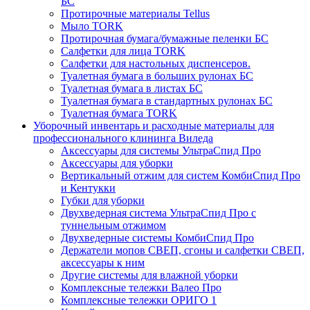
БС
Протирочные материалы Tellus
Мыло TORK
Протирочная бумага/бумажные пеленки БС
Салфетки для лица TORK
Салфетки для настольных диспенсеров.
Туалетная бумага в больших рулонах БС
Туалетная бумага в листах БС
Туалетная бумага в стандартных рулонах БС
Туалетная бумага TORK
Уборочный инвентарь и расходные материалы для
профессионального клининга Виледа
Аксессуары для системы УльтраСпид Про
Аксессуары для уборки
Вертикальный отжим для систем КомбиСпид Про
и Кентукки
Губки для уборки
Двухведерная система УльтраСпид Про с
туннельным отжимом
Двухведерные системы КомбиСпид Про
Держатели мопов СВЕП, сгоны и салфетки СВЕП,
аксессуары к ним
Другие системы для влажной уборки
Комплексные тележки Валео Про
Комплексные тележки ОРИГО 1