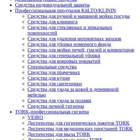
Средства индивидуальной защиты
Профессиональная продукция KiiLTO/KLININ
Средства для ручной и машиной мойки посуды
Средства для клининга
Средства для стеклянных и зеркальных
поверхностей
Средства для удаления неприятных запахов
Средства для уборки номерного фонда
Средства для мойки печей, грилей и конвекторов
Средства для генеральной уборки
Средства для ковровых покрытий
Специальные средства
Средства для прачечных
Средства для кухни
Средства для сантехники
Средства для ухода за кожей и деревянной
мебелью
Средства для ухода за полами
Средства личной гигиены
TORK-профессиональная гигиена
VEIRO
Диспенсеры для гигиенических пакетов TORK
Диспенсеры для медицинских простыней TORK
Диспенсеры для мыла TORK
Диспенсеры для мыла-пены TORK