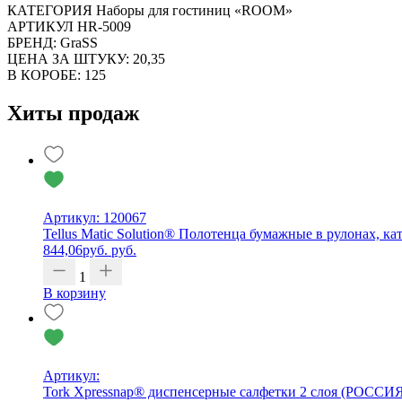
КАТЕГОРИЯ Наборы для гостиниц «ROOM»
АРТИКУЛ HR-5009
БРЕНД: GraSS
ЦЕНА ЗА ШТУКУ: 20,35
В КОРОБЕ: 125
Хиты продаж
Артикул: 120067
Tellus Matic Solution® Полотенца бумажные в рулонах, кат
844,06
руб.
руб.
1
В корзину
Артикул:
Tork Xpressnap® диспенсерные салфетки 2 слоя (РОССИ