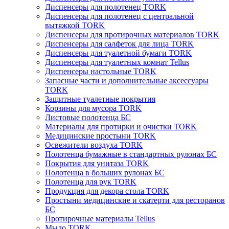
Диспенсеры для полотенец TORK
Диспенсеры для полотенец с центральной
вытяжкой TORK
Диспенсеры для протирочных материалов TORK
Диспенсеры для салфеток для лица TORK
Диспенсеры для туалетной бумаги TORK
Диспенсеры для туалетных комнат Tellus
Диспенсеры настольные TORK
Запасные части и дополнительные аксессуары
TORK
Защитные туалетные покрытия
Корзины для мусора TORK
Листовые полотенца БС
Материалы для протирки и очистки TORK
Медицинские простыни TORK
Освежители воздуха TORK
Полотенца бумажные в стандартных рулонах БС
Покрытия для унитаза TORK
Полотенца в больших рулонах БС
Полотенца для рук TORK
Продукция для декора стола TORK
Простыни медицинские и скатерти для ресторанов
БС
Протирочные материалы Tellus
Мыло TORK