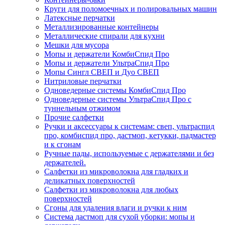
Круги для поломоечных и полировальных машин
Латексные перчатки
Металлизированные контейнеры
Металлические спирали для кухни
Мешки для мусора
Мопы и держатели КомбиСпид Про
Мопы и держатели УльтраСпид Про
Мопы Сингл СВЕП и Дуо СВЕП
Нитриловые перчатки
Одноведерные системы КомбиСпид Про
Одноведерные системы УльтраСпид Про с
туннельным отжимом
Прочие салфетки
Ручки и аксессуары к системам: свеп, ультраспид
про, комбиспид про, дастмоп, кетукки, падмастер
и к сгонам
Ручные пады, используемые с держателями и без
держателей.
Салфетки из микроволокна для гладких и
деликатных поверхностей
Салфетки из микроволокна для любых
поверхностей
Сгоны для удаления влаги и ручки к ним
Система дастмоп для сухой уборки: мопы и