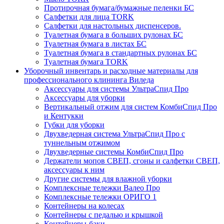
Протирочная бумага/бумажные пеленки БС
Салфетки для лица TORK
Салфетки для настольных диспенсеров.
Туалетная бумага в больших рулонах БС
Туалетная бумага в листах БС
Туалетная бумага в стандартных рулонах БС
Туалетная бумага TORK
Уборочный инвентарь и расходные материалы для
профессионального клининга Виледа
Аксессуары для системы УльтраСпид Про
Аксессуары для уборки
Вертикальный отжим для систем КомбиСпид Про
и Кентукки
Губки для уборки
Двухведерная система УльтраСпид Про с
туннельным отжимом
Двухведерные системы КомбиСпид Про
Держатели мопов СВЕП, сгоны и салфетки СВЕП,
аксессуары к ним
Другие системы для влажной уборки
Комплексные тележки Валео Про
Комплексные тележки ОРИГО 1
Контейнеры на колесах
Контейнеры с педалью и крышкой
Контейнеры-баки