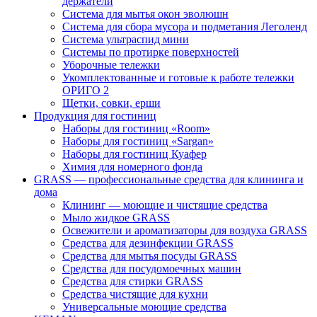
держатели
Система для мытья окон эволюшн
Система для сбора мусора и подметания Леголенд
Система ультраспид мини
Системы по протирке поверхностей
Уборочные тележки
Укомплектованные и готовые к работе тележки
ОРИГО 2
Щетки, совки, ерши
Продукция для гостиниц
Наборы для гостиниц «Room»
Наборы для гостиниц «Sargan»
Наборы для гостиниц Куафер
Химия для номерного фонда
GRASS — профессиональные средства для клининга и
дома
Клининг — моющие и чистящие средства
Мыло жидкое GRASS
Освежители и ароматизаторы для воздуха GRASS
Средства для дезинфекции GRASS
Средства для мытья посуды GRASS
Средства для посудомоечных машин
Средства для стирки GRASS
Средства чистящие для кухни
Универсальные моющие средства