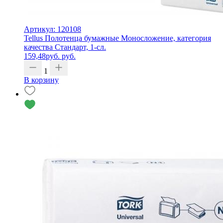
Артикул: 120108
Tellus Полотенца бумажные Моносложение, категория
качества Стандарт, 1-сл.
159,48
руб.
руб.
1
В корзину