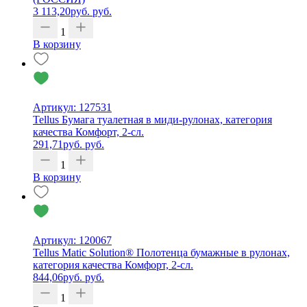
3 113,20
руб.
руб.
1
В корзину
Артикул: 127531
Tellus Бумага туалетная в миди-рулонах, категория
качества Комфорт, 2-сл.
291,71
руб.
руб.
1
В корзину
Артикул: 120067
Tellus Matic Solution® Полотенца бумажные в рулонах,
категория качества Комфорт, 2-сл.
844,06
руб.
руб.
1