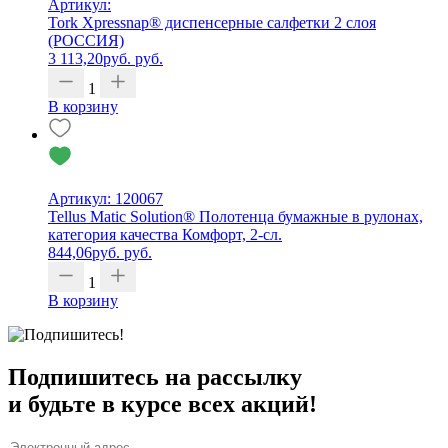
Артикул:
Tork Xpressnap® диспенсерные салфетки 2 слоя
(РОССИЯ)
3 113,20
руб.
руб.
1
В корзину
Артикул: 120067
Tellus Matic Solution® Полотенца бумажные в рулонах,
категория качества Комфорт, 2-сл.
844,06
руб.
руб.
1
В корзину
Подпишитесь на рассылку
и будьте в курсе всех акций!