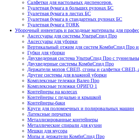
Салфетки для настольных диспенсеров.
Туалетная бумага в больших рулонах БС
Туалетная бумага в листах БС
Туалетная бумага в стандартных рулонах БС
Туалетная бумага TORK
Уборочный инвентарь и расходные материалы для профе
Аксессуары для системы УльтраСпид Про
Аксессуары для уборки
Вертикальный отжим для систем КомбиСпид Про и
Губки для уборки
Двухведерная система УльтраСпид Про с туннельн
Двухведерные системы КомбиСпид Про
Держатели мопов СВЕП, сгоны и салфетки СВЕП, а
Другие системы для влажной уборки
Комплексные тележки Валео Про
Комплексные тележки ОРИГО 1
Контейнеры на колесах
Контейнеры с педалью и крышкой
Контейнеры-баки
Круги для поломоечных и полировальных машин
Латексные перчатки
Металлизированные контейнеры
Металлические спирали для кухни
Мешки для мусора
Мопы и держатели КомбиСпид Про