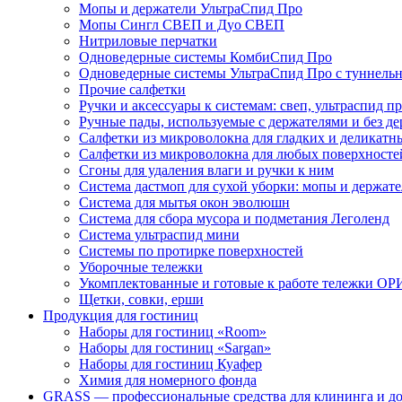
Мопы и держатели УльтраСпид Про
Мопы Сингл СВЕП и Дуо СВЕП
Нитриловые перчатки
Одноведерные системы КомбиСпид Про
Одноведерные системы УльтраСпид Про с туннел
Прочие салфетки
Ручки и аксессуары к системам: свеп, ультраспид пр
Ручные пады, используемые с держателями и без де
Салфетки из микроволокна для гладких и деликатн
Салфетки из микроволокна для любых поверхносте
Сгоны для удаления влаги и ручки к ним
Система дастмоп для сухой уборки: мопы и держат
Система для мытья окон эволюшн
Система для сбора мусора и подметания Леголенд
Система ультраспид мини
Системы по протирке поверхностей
Уборочные тележки
Укомплектованные и готовые к работе тележки ОР
Щетки, совки, ерши
Продукция для гостиниц
Наборы для гостиниц «Room»
Наборы для гостиниц «Sargan»
Наборы для гостиниц Куафер
Химия для номерного фонда
GRASS — профессиональные средства для клининга и д