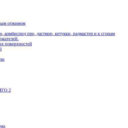
ьным отжимом
о, комбиспид про, дастмоп, кетукки, падмастер и к сгонам
ржателей.
ых поверхностей
й
ели
ИГО 2
ома