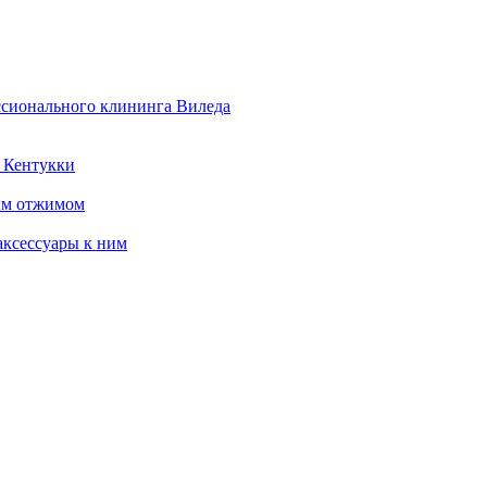
ссионального клининга Виледа
 Кентукки
ым отжимом
ксессуары к ним