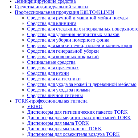
Дезинфицирующие средства
Средства индивидуальной защиты
Профессиональная продукция KiiLTO/KLININ
Средства для ручной и машиной мойки посуды
Средства для клининга
Средства для стеклянных и зеркальных поверхност
Средства для удаления неприятных запахов
Средства для уборки номерного фонда
Средства для мойки печей, грилей и конвекторов
Средства для генеральной уборки
Средства для ковровых покрытий
Специальные средства
Средства для прачечных
Средства для кухни
Средства для сантехники
Средства для ухода за кожей и деревянной мебелью
Средства для ухода за полами
Средства личной гигиены
TORK-профессиональная гигиена
VEIRO
Диспенсеры для гигиенических пакетов TORK
Диспенсеры для медицинских простыней TORK
Диспенсеры для мыла TORK
Диспенсеры для мыла-пены TORK
Диспенсеры для освежителя воздуха TORK