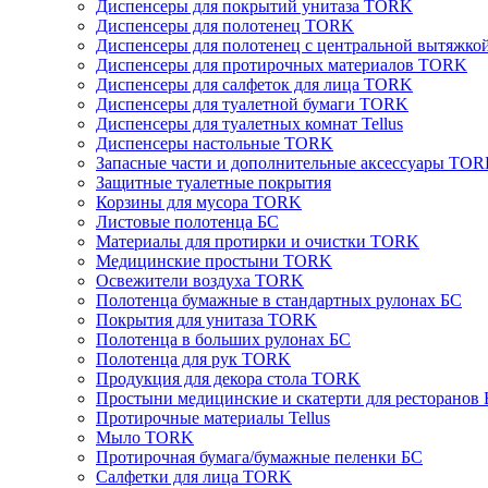
Диспенсеры для покрытий унитаза TORK
Диспенсеры для полотенец TORK
Диспенсеры для полотенец с центральной вытяжк
Диспенсеры для протирочных материалов TORK
Диспенсеры для салфеток для лица TORK
Диспенсеры для туалетной бумаги TORK
Диспенсеры для туалетных комнат Tellus
Диспенсеры настольные TORK
Запасные части и дополнительные аксессуары TO
Защитные туалетные покрытия
Корзины для мусора TORK
Листовые полотенца БС
Материалы для протирки и очистки TORK
Медицинские простыни TORK
Освежители воздуха TORK
Полотенца бумажные в стандартных рулонах БС
Покрытия для унитаза TORK
Полотенца в больших рулонах БС
Полотенца для рук TORK
Продукция для декора стола TORK
Простыни медицинские и скатерти для ресторанов
Протирочные материалы Tellus
Мыло TORK
Протирочная бумага/бумажные пеленки БС
Салфетки для лица TORK