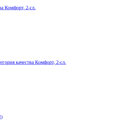
ва Комфорт, 2-сл.
егория качества Комфорт, 2-сл.
Я)