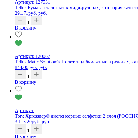
Артикул: 127531
Tellus Бумага туалетная в миди-рулонах, категория качест
291,71
руб.
руб.
1
В корзину
Артикул: 120067
Tellus Matic Solution® Полотенца бумажные в рулонах, кат
844,06
руб.
руб.
1
В корзину
Артикул:
Tork Xpressnap® диспенсерные салфетки 2 слоя (РОССИ
3 113,20
руб.
руб.
1
В корзину