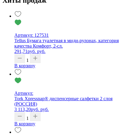
Хиты продаж
Артикул: 127531
Tellus Бумага туалетная в миди-рулонах, категория
качества Комфорт, 2-сл.
291,71
руб.
руб.
1
В корзину
Артикул:
Tork Xpressnap® диспенсерные салфетки 2 слоя
(РОССИЯ)
3 113,20
руб.
руб.
1
В корзину