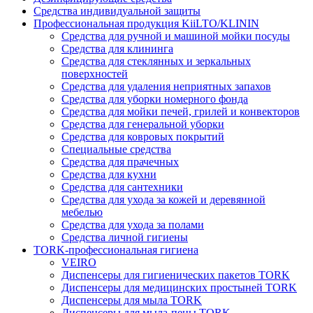
Средства индивидуальной защиты
Профессиональная продукция KiiLTO/KLININ
Средства для ручной и машиной мойки посуды
Средства для клининга
Средства для стеклянных и зеркальных
поверхностей
Средства для удаления неприятных запахов
Средства для уборки номерного фонда
Средства для мойки печей, грилей и конвекторов
Средства для генеральной уборки
Средства для ковровых покрытий
Специальные средства
Средства для прачечных
Средства для кухни
Средства для сантехники
Средства для ухода за кожей и деревянной
мебелью
Средства для ухода за полами
Средства личной гигиены
TORK-профессиональная гигиена
VEIRO
Диспенсеры для гигиенических пакетов TORK
Диспенсеры для медицинских простыней TORK
Диспенсеры для мыла TORK
Диспенсеры для мыла-пены TORK