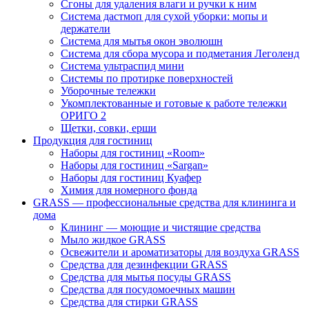
Сгоны для удаления влаги и ручки к ним
Система дастмоп для сухой уборки: мопы и
держатели
Система для мытья окон эволюшн
Система для сбора мусора и подметания Леголенд
Система ультраспид мини
Системы по протирке поверхностей
Уборочные тележки
Укомплектованные и готовые к работе тележки
ОРИГО 2
Щетки, совки, ерши
Продукция для гостиниц
Наборы для гостиниц «Room»
Наборы для гостиниц «Sargan»
Наборы для гостиниц Куафер
Химия для номерного фонда
GRASS — профессиональные средства для клининга и
дома
Клининг — моющие и чистящие средства
Мыло жидкое GRASS
Освежители и ароматизаторы для воздуха GRASS
Средства для дезинфекции GRASS
Средства для мытья посуды GRASS
Средства для посудомоечных машин
Средства для стирки GRASS