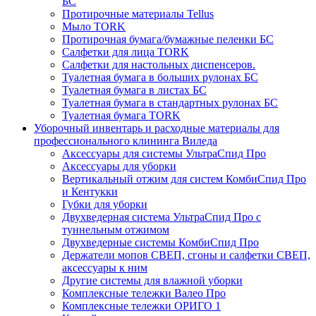
БС
Протирочные материалы Tellus
Мыло TORK
Протирочная бумага/бумажные пеленки БС
Салфетки для лица TORK
Салфетки для настольных диспенсеров.
Туалетная бумага в больших рулонах БС
Туалетная бумага в листах БС
Туалетная бумага в стандартных рулонах БС
Туалетная бумага TORK
Уборочный инвентарь и расходные материалы для
профессионального клининга Виледа
Аксессуары для системы УльтраСпид Про
Аксессуары для уборки
Вертикальный отжим для систем КомбиСпид Про
и Кентукки
Губки для уборки
Двухведерная система УльтраСпид Про с
туннельным отжимом
Двухведерные системы КомбиСпид Про
Держатели мопов СВЕП, сгоны и салфетки СВЕП,
аксессуары к ним
Другие системы для влажной уборки
Комплексные тележки Валео Про
Комплексные тележки ОРИГО 1