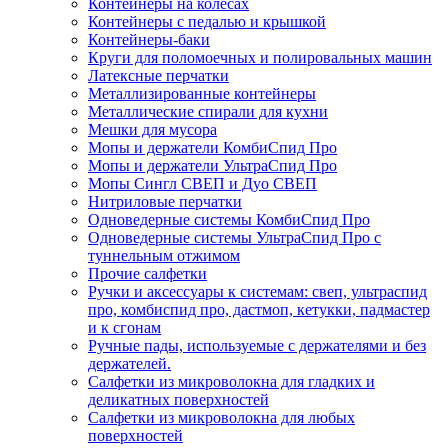
Контейнеры на колесах
Контейнеры с педалью и крышкой
Контейнеры-баки
Круги для поломоечных и полировальных машин
Латексные перчатки
Металлизированные контейнеры
Металлические спирали для кухни
Мешки для мусора
Мопы и держатели КомбиСпид Про
Мопы и держатели УльтраСпид Про
Мопы Сингл СВЕП и Дуо СВЕП
Нитриловые перчатки
Одноведерные системы КомбиСпид Про
Одноведерные системы УльтраСпид Про с
туннельным отжимом
Прочие салфетки
Ручки и аксессуары к системам: свеп, ультраспид
про, комбиспид про, дастмоп, кетукки, падмастер
и к сгонам
Ручные пады, используемые с держателями и без
держателей.
Салфетки из микроволокна для гладких и
деликатных поверхностей
Салфетки из микроволокна для любых
поверхностей