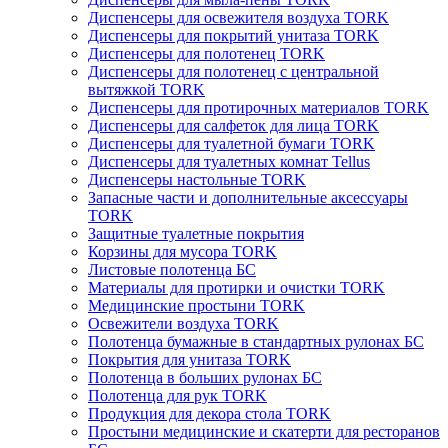
Диспенсеры для освежителя воздуха TORK
Диспенсеры для покрытий унитаза TORK
Диспенсеры для полотенец TORK
Диспенсеры для полотенец с центральной
вытяжкой TORK
Диспенсеры для протирочных материалов TORK
Диспенсеры для салфеток для лица TORK
Диспенсеры для туалетной бумаги TORK
Диспенсеры для туалетных комнат Tellus
Диспенсеры настольные TORK
Запасные части и дополнительные аксессуары
TORK
Защитные туалетные покрытия
Корзины для мусора TORK
Листовые полотенца БС
Материалы для протирки и очистки TORK
Медицинские простыни TORK
Освежители воздуха TORK
Полотенца бумажные в стандартных рулонах БС
Покрытия для унитаза TORK
Полотенца в больших рулонах БС
Полотенца для рук TORK
Продукция для декора стола TORK
Простыни медицинские и скатерти для ресторанов