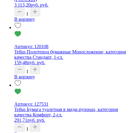
3 113,20
руб.
руб.
1
В корзину
Артикул: 120108
Tellus Полотенца бумажные Моносложение, категория
качества Стандарт, 1-сл.
159,48
руб.
руб.
1
В корзину
Артикул: 127531
Tellus Бумага туалетная в миди-рулонах, категория
качества Комфорт, 2-сл.
291,71
руб.
руб.
1