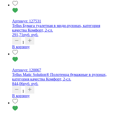
Артикул: 127531
Tellus Бумага туалетная в миди-рулонах, категория
качества Комфорт, 2-сл.
291,71
руб.
руб.
1
В корзину
Артикул: 120067
Tellus Matic Solution® Полотенца бумажные в рулонах,
категория качества Комфорт, 2-сл.
844,06
руб.
руб.
1
В корзину