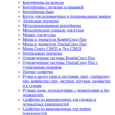
Контейнеры на колесах
Контейнеры с педалью и крышкой
Контейнеры-баки
Круги для поломоечных и полировальных машин
Латексные перчатки
Металлизированные контейнеры
Металлические спирали для кухни
Мешки для мусора
Мопы и держатели КомбиСпид Про
Мопы и держатели УльтраСпид Про
Мопы Сингл СВЕП и Дуо СВЕП
Нитриловые перчатки
Одноведерные системы КомбиСпид Про
Одноведерные системы УльтраСпид Про с
туннельным отжимом
Прочие салфетки
Ручки и аксессуары к системам: свеп, ультраспид
про, комбиспид про, дастмоп, кетукки, падмастер
и к сгонам
Ручные пады, используемые с держателями и без
держателей.
Салфетки из микроволокна для гладких и
деликатных поверхностей
Салфетки из микроволокна для любых
поверхностей