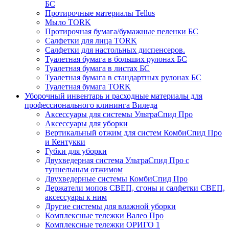
БС
Протирочные материалы Tellus
Мыло TORK
Протирочная бумага/бумажные пеленки БС
Салфетки для лица TORK
Салфетки для настольных диспенсеров.
Туалетная бумага в больших рулонах БС
Туалетная бумага в листах БС
Туалетная бумага в стандартных рулонах БС
Туалетная бумага TORK
Уборочный инвентарь и расходные материалы для
профессионального клининга Виледа
Аксессуары для системы УльтраСпид Про
Аксессуары для уборки
Вертикальный отжим для систем КомбиСпид Про
и Кентукки
Губки для уборки
Двухведерная система УльтраСпид Про с
туннельным отжимом
Двухведерные системы КомбиСпид Про
Держатели мопов СВЕП, сгоны и салфетки СВЕП,
аксессуары к ним
Другие системы для влажной уборки
Комплексные тележки Валео Про
Комплексные тележки ОРИГО 1