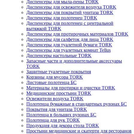
Диспенсеры для мыла-пены TORK
Диспенсеры для освежителя воздуха TORK
Диспенсеры для покрытий унитаза TORK
Диспенсеры для полотенец TORK
Диспенсеры для полотенец с центральной
вытяжкой TORK
Диспенсеры для протирочных материалов TORK
Диспенсеры для салфеток для лица TORK
Диспенсеры для туалетной бумаги TORK
Диспенсеры для туалетных комнат Tellus
Диспенсеры настольные TORK
Запасные части и дополнительные аксессуары
TORK
Защитные туалетные покрытия
Корзины для мусора TORK
Листовые полотенца БС
Материалы для протирки и очистки TORK
Медицинские простыни TORK
Освежители воздуха TORK
Полотенца бумажные в стандартных рулонах БС
Покрытия для унитаза TORK
Полотенца в больших рулонах БС
Полотенца для рук TORK
Продукция для декора стола TORK
Простыни медицинские и скатерти для ресторанов