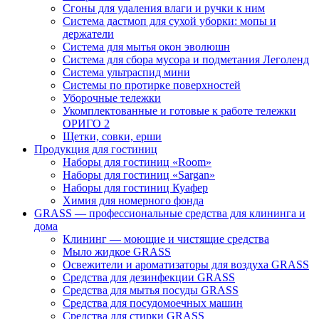
Сгоны для удаления влаги и ручки к ним
Система дастмоп для сухой уборки: мопы и
держатели
Система для мытья окон эволюшн
Система для сбора мусора и подметания Леголенд
Система ультраспид мини
Системы по протирке поверхностей
Уборочные тележки
Укомплектованные и готовые к работе тележки
ОРИГО 2
Щетки, совки, ерши
Продукция для гостиниц
Наборы для гостиниц «Room»
Наборы для гостиниц «Sargan»
Наборы для гостиниц Куафер
Химия для номерного фонда
GRASS — профессиональные средства для клининга и
дома
Клининг — моющие и чистящие средства
Мыло жидкое GRASS
Освежители и ароматизаторы для воздуха GRASS
Средства для дезинфекции GRASS
Средства для мытья посуды GRASS
Средства для посудомоечных машин
Средства для стирки GRASS