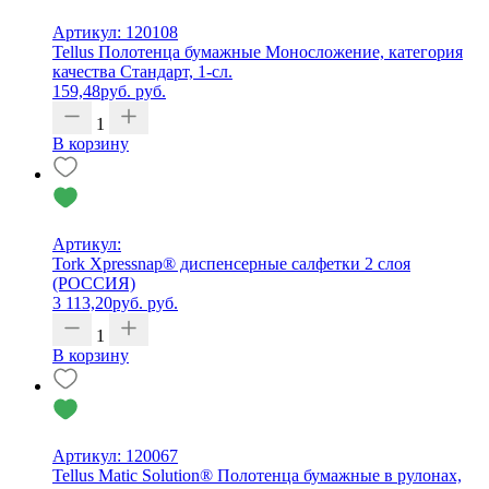
Артикул: 120108
Tellus Полотенца бумажные Моносложение, категория
качества Стандарт, 1-сл.
159,48
руб.
руб.
1
В корзину
Артикул:
Tork Xpressnap® диспенсерные салфетки 2 слоя
(РОССИЯ)
3 113,20
руб.
руб.
1
В корзину
Артикул: 120067
Tellus Matic Solution® Полотенца бумажные в рулонах,