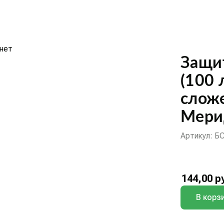
нет
Защи
(100 
сложе
Мерид
Артикул: Б
144,00
ру
В корз