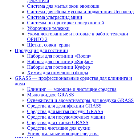
держатели
Система для мытья окон эволюшн
Система для сбора мусора и подметания Леголенд
Система ультраспид мини
Системы по протирке поверхностей
Уборочные тележки
Укомплектованные и готовые к работе тележки
ОРИГО 2
Щетки, совки, ерши
Продукция для гостиниц
Наборы для гостиниц «Room»
Наборы для гостиниц «Sargan»
Наборы для гостиниц Куафер
Химия для номерного фонда
GRASS — профессиональные средства для клининга и
дома
Клининг — моющие и чистящие средства
Мыло жидкое GRASS
Освежители и ароматизаторы для воздуха GRASS
Средства для дезинфекции GRASS
Средства для мытья посуды GRASS
Средства для посудомоечных машин
Средства для стирки GRASS
Средства чистящие для кухни
Универсальные моющие средства