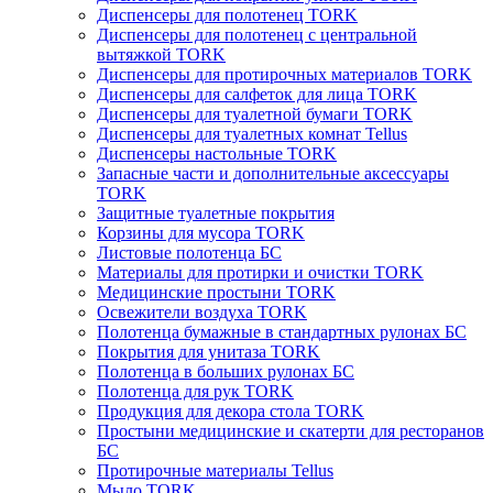
Диспенсеры для полотенец TORK
Диспенсеры для полотенец с центральной
вытяжкой TORK
Диспенсеры для протирочных материалов TORK
Диспенсеры для салфеток для лица TORK
Диспенсеры для туалетной бумаги TORK
Диспенсеры для туалетных комнат Tellus
Диспенсеры настольные TORK
Запасные части и дополнительные аксессуары
TORK
Защитные туалетные покрытия
Корзины для мусора TORK
Листовые полотенца БС
Материалы для протирки и очистки TORK
Медицинские простыни TORK
Освежители воздуха TORK
Полотенца бумажные в стандартных рулонах БС
Покрытия для унитаза TORK
Полотенца в больших рулонах БС
Полотенца для рук TORK
Продукция для декора стола TORK
Простыни медицинские и скатерти для ресторанов
БС
Протирочные материалы Tellus
Мыло TORK