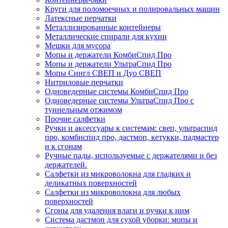
Круги для поломоечных и полировальных машин
Латексные перчатки
Металлизированные контейнеры
Металлические спирали для кухни
Мешки для мусора
Мопы и держатели КомбиСпид Про
Мопы и держатели УльтраСпид Про
Мопы Сингл СВЕП и Дуо СВЕП
Нитриловые перчатки
Одноведерные системы КомбиСпид Про
Одноведерные системы УльтраСпид Про с
туннельным отжимом
Прочие салфетки
Ручки и аксессуары к системам: свеп, ультраспид
про, комбиспид про, дастмоп, кетукки, падмастер
и к сгонам
Ручные пады, используемые с держателями и без
держателей.
Салфетки из микроволокна для гладких и
деликатных поверхностей
Салфетки из микроволокна для любых
поверхностей
Сгоны для удаления влаги и ручки к ним
Система дастмоп для сухой уборки: мопы и