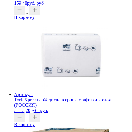
159,48
руб.
руб.
1
В корзину
Артикул:
Tork Xpressnap® диспенсерные салфетки 2 слоя
(РОССИЯ)
3 113,20
руб.
руб.
1
В корзину