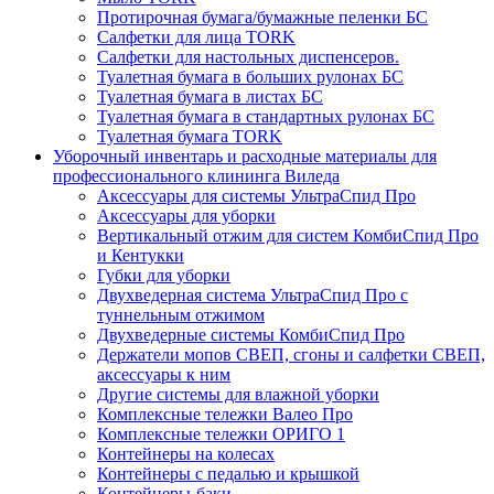
Протирочная бумага/бумажные пеленки БС
Салфетки для лица TORK
Салфетки для настольных диспенсеров.
Туалетная бумага в больших рулонах БС
Туалетная бумага в листах БС
Туалетная бумага в стандартных рулонах БС
Туалетная бумага TORK
Уборочный инвентарь и расходные материалы для
профессионального клининга Виледа
Аксессуары для системы УльтраСпид Про
Аксессуары для уборки
Вертикальный отжим для систем КомбиСпид Про
и Кентукки
Губки для уборки
Двухведерная система УльтраСпид Про с
туннельным отжимом
Двухведерные системы КомбиСпид Про
Держатели мопов СВЕП, сгоны и салфетки СВЕП,
аксессуары к ним
Другие системы для влажной уборки
Комплексные тележки Валео Про
Комплексные тележки ОРИГО 1
Контейнеры на колесах
Контейнеры с педалью и крышкой
Контейнеры-баки