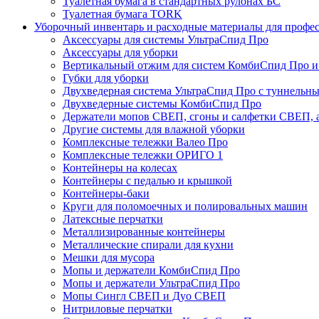
Туалетная бумага в стандартных рулонах БС
Туалетная бумага TORK
Уборочный инвентарь и расходные материалы для профе
Аксессуары для системы УльтраСпид Про
Аксессуары для уборки
Вертикальный отжим для систем КомбиСпид Про и
Губки для уборки
Двухведерная система УльтраСпид Про с туннельн
Двухведерные системы КомбиСпид Про
Держатели мопов СВЕП, сгоны и салфетки СВЕП, а
Другие системы для влажной уборки
Комплексные тележки Валео Про
Комплексные тележки ОРИГО 1
Контейнеры на колесах
Контейнеры с педалью и крышкой
Контейнеры-баки
Круги для поломоечных и полировальных машин
Латексные перчатки
Металлизированные контейнеры
Металлические спирали для кухни
Мешки для мусора
Мопы и держатели КомбиСпид Про
Мопы и держатели УльтраСпид Про
Мопы Сингл СВЕП и Дуо СВЕП
Нитриловые перчатки