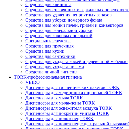
Средства для клининга
Средства для стеклянных и зеркальных поверхност
Средства для удаления неприятных запахов
Средства для уборки номерного фонда
Средства для мойки печей, грилей и конвекторов
Средства для генеральной уборки
Средства для ковровых покрытий
Специальные средства
Средства для прачечных
Средства для кухни
Средства для сантехники
Средства для ухода за кожей и деревянной мебелью
Средства для ухода за полами
Средства личной гигиены
TORK-профессиональная гигиена
VEIRO
Диспенсеры для гигиенических пакетов TORK
Диспенсеры для медицинских простыней TORK
Диспенсеры для мыла TORK
Диспенсеры для мыла-пены TORK
Диспенсеры для освежителя воздуха TORK
Диспенсеры для покрытий унитаза TORK
Диспенсеры для полотенец TORK
Диспенсеры для полотенец с центральной вытяжк
Диспенсеры для протирочных материалов TORK