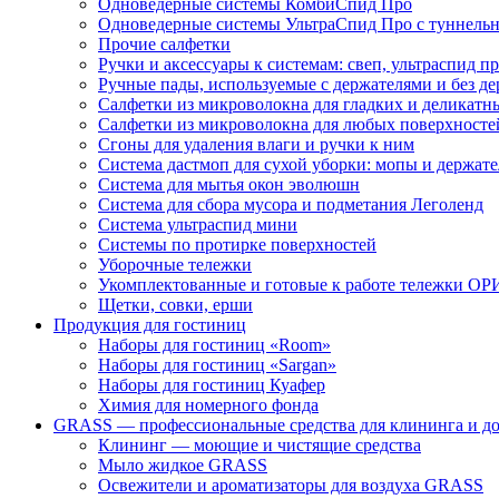
Одноведерные системы КомбиСпид Про
Одноведерные системы УльтраСпид Про с туннел
Прочие салфетки
Ручки и аксессуары к системам: свеп, ультраспид пр
Ручные пады, используемые с держателями и без де
Салфетки из микроволокна для гладких и деликатн
Салфетки из микроволокна для любых поверхносте
Сгоны для удаления влаги и ручки к ним
Система дастмоп для сухой уборки: мопы и держат
Система для мытья окон эволюшн
Система для сбора мусора и подметания Леголенд
Система ультраспид мини
Системы по протирке поверхностей
Уборочные тележки
Укомплектованные и готовые к работе тележки ОР
Щетки, совки, ерши
Продукция для гостиниц
Наборы для гостиниц «Room»
Наборы для гостиниц «Sargan»
Наборы для гостиниц Куафер
Химия для номерного фонда
GRASS — профессиональные средства для клининга и д
Клининг — моющие и чистящие средства
Мыло жидкое GRASS
Освежители и ароматизаторы для воздуха GRASS