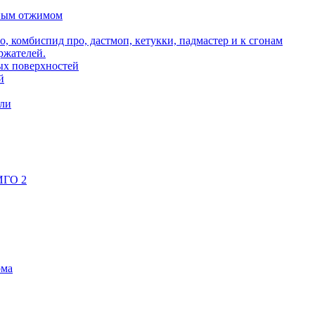
ьным отжимом
о, комбиспид про, дастмоп, кетукки, падмастер и к сгонам
ржателей.
ых поверхностей
й
ели
ИГО 2
ома