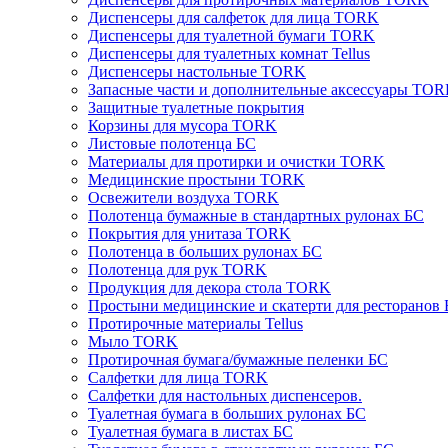
Диспенсеры для салфеток для лица TORK
Диспенсеры для туалетной бумаги TORK
Диспенсеры для туалетных комнат Tellus
Диспенсеры настольные TORK
Запасные части и дополнительные аксессуары TO
Защитные туалетные покрытия
Корзины для мусора TORK
Листовые полотенца БС
Материалы для протирки и очистки TORK
Медицинские простыни TORK
Освежители воздуха TORK
Полотенца бумажные в стандартных рулонах БС
Покрытия для унитаза TORK
Полотенца в больших рулонах БС
Полотенца для рук TORK
Продукция для декора стола TORK
Простыни медицинские и скатерти для ресторанов
Протирочные материалы Tellus
Мыло TORK
Протирочная бумага/бумажные пеленки БС
Салфетки для лица TORK
Салфетки для настольных диспенсеров.
Туалетная бумага в больших рулонах БС
Туалетная бумага в листах БС