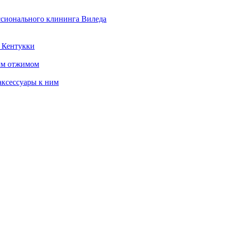
ссионального клининга Виледа
 Кентукки
ым отжимом
ксессуары к ним