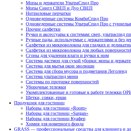
Мопы и держатели УльтраСпид Про
Мопы Сингл СВЕП и Дуо СВЕП
Нитриловые перчатки
Одноведерные системы КомбиСпид Про
Одноведерные системы УльтраСпид Про с туннел
Прочие салфетки
Ручки и аксессуары к системам: свеп, ультраспид пр
Ручные пады, используемые с держателями и без де
Салфетки из микроволокна для гладких и деликатн
Салфетки из микроволокна для любых поверхносте
Сгоны для удаления влаги и ручки к ним
Система дастмоп для сухой уборки: мопы и держат
Система для мытья окон эволюшн
Система для сбора мусора и подметания Леголенд
Система ультраспид мини
Системы по протирке поверхностей
Уборочные тележки
Укомплектованные и готовые к работе тележки ОР
Щетки, совки, ерши
Продукция для гостиниц
Наборы для гостиниц «Room»
Наборы для гостиниц «Sargan»
Наборы для гостиниц Куафер
Химия для номерного фонда
GRASS — профессиональные средства для клининга и д