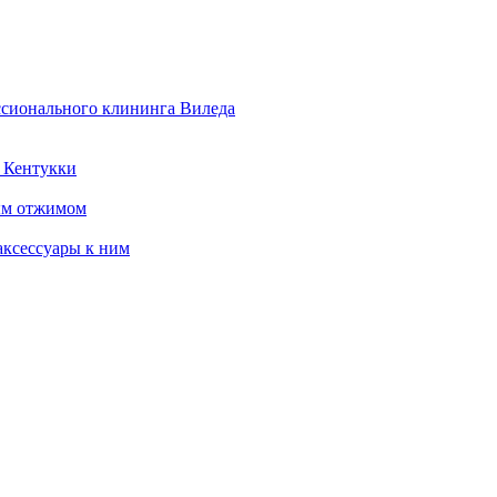
ссионального клининга Виледа
 Кентукки
ым отжимом
ксессуары к ним