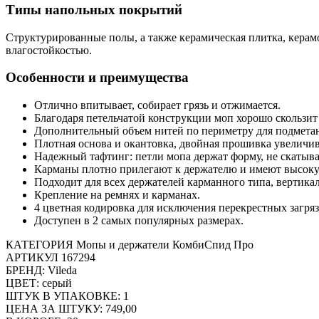
Типы напольных покрытий
Структурированные полы, а также керамическая плитка, керамо
влагостойкостью.
Особенности и преимущества
Отлично впитывает, собирает грязь и отжимается.
Благодаря петельчатой конструкции моп хорошо скользит 
Дополнительный объем нитей по периметру для подметан
Плотная основа и окантовка, двойная прошивка увеличи
Надежный тафтинг: петли мопа держат форму, не скатыва
Карманы плотно прилегают к держателю и имеют высоку
Подходит для всех держателей карманного типа, вертик
Крепление на ремнях и карманах.
4 цветная кодировка для исключения перекрестных загря
Доступен в 2 самых популярных размерах.
КАТЕГОРИЯ Мопы и держатели КомбиСпид Про
АРТИКУЛ 167294
БРЕНД: Vileda
ЦВЕТ: серый
ШТУК В УПАКОВКЕ: 1
ЦЕНА ЗА ШТУКУ: 749,00