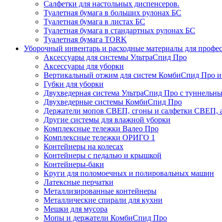
Салфетки для настольных диспенсеров.
Туалетная бумага в больших рулонах БС
Туалетная бумага в листах БС
Туалетная бумага в стандартных рулонах БС
Туалетная бумага TORK
Уборочный инвентарь и расходные материалы для профе
Аксессуары для системы УльтраСпид Про
Аксессуары для уборки
Вертикальный отжим для систем КомбиСпид Про и
Губки для уборки
Двухведерная система УльтраСпид Про с туннельн
Двухведерные системы КомбиСпид Про
Держатели мопов СВЕП, сгоны и салфетки СВЕП, а
Другие системы для влажной уборки
Комплексные тележки Валео Про
Комплексные тележки ОРИГО 1
Контейнеры на колесах
Контейнеры с педалью и крышкой
Контейнеры-баки
Круги для поломоечных и полировальных машин
Латексные перчатки
Металлизированные контейнеры
Металлические спирали для кухни
Мешки для мусора
Мопы и держатели КомбиСпид Про