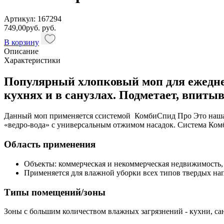
Артикул: 167294
749,00
руб.
руб.
В корзину
Описание
Характеристики
Популярный хлопковый моп для ежедне
кухнях и в санузлах. Подметает, впитыв
Данный моп применяется ссистемой КомбиСпид Про Это наша б
«ведро-вода» с универсальным отжимом насадок. Система Комб
Область применения
Объекты: коммерческая и некоммерческая недвижимость,
Применяется для влажной уборки всех типов твердых на
Типы помещений/зоны
Зоны с большим количеством влажных загрязнений - кухни, сан