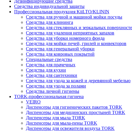
Дезинфицирующие средства
Средства индивидуальной защиты
Профессиональная продукция KiiLTO/KLININ
Средства для ручной и машиной мойки посуды
Средства для клининга
Средства для стеклянных и зеркальных поверхност
Средства для удаления неприятных запахов
Средства для уборки номерного фонда
Средства для мойки печей, грилей и конвекторов
Средства для генеральной уборки
Средства для ковровых покрытий
Специальные средства
Средства для прачечных
Средства для кухни
Средства для сантехники
Средства для ухода за кожей и деревянной мебелью
Средства для ухода за полами
Средства личной гигиены
TORK-профессиональная гигиена
VEIRO
Диспенсеры для гигиенических пакетов TORK
Диспенсеры для медицинских простыней TORK
Диспенсеры для мыла TORK
Диспенсеры для мыла-пены TORK
Диспенсеры для освежителя воздуха TORK