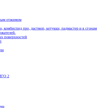
ьным отжимом
о, комбиспид про, дастмоп, кетукки, падмастер и к сгонам
ржателей.
ых поверхностей
й
ели
ИГО 2
ома