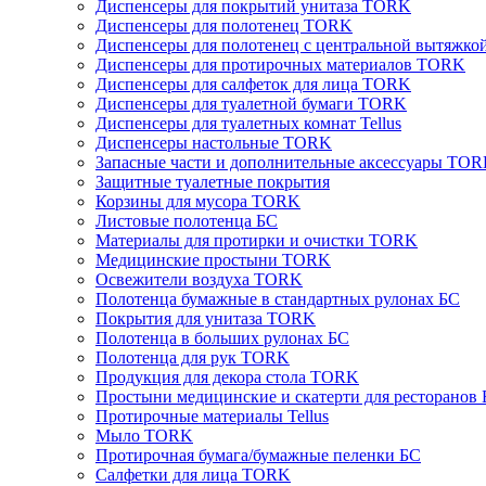
Диспенсеры для покрытий унитаза TORK
Диспенсеры для полотенец TORK
Диспенсеры для полотенец с центральной вытяжк
Диспенсеры для протирочных материалов TORK
Диспенсеры для салфеток для лица TORK
Диспенсеры для туалетной бумаги TORK
Диспенсеры для туалетных комнат Tellus
Диспенсеры настольные TORK
Запасные части и дополнительные аксессуары TO
Защитные туалетные покрытия
Корзины для мусора TORK
Листовые полотенца БС
Материалы для протирки и очистки TORK
Медицинские простыни TORK
Освежители воздуха TORK
Полотенца бумажные в стандартных рулонах БС
Покрытия для унитаза TORK
Полотенца в больших рулонах БС
Полотенца для рук TORK
Продукция для декора стола TORK
Простыни медицинские и скатерти для ресторанов
Протирочные материалы Tellus
Мыло TORK
Протирочная бумага/бумажные пеленки БС
Салфетки для лица TORK