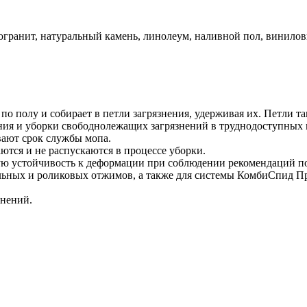
гранит, натуральный камень, линолеум, наливной пол, виниловы
по полу и собирает в петли загрязнения, удерживая их. Петли 
ия и уборки свободнолежащих загрязнений в труднодоступных 
вают срок службы мопа.
ются и не распускаются в процессе уборки.
ю устойчивость к деформации при соблюдении рекомендаций по
альных и роликовых отжимов, а также для системы КомбиСпид П
знений.