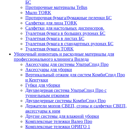
БС
Протирочные материалы Tellus
Мыло TORK
Протирочная бумага/бумажные пеленки БС
Салфетки для лица TORK
Салфетки для настольных диспенсеров.
Туалетная бумага в больших рулонах БС
Туалетная бумага в листах БС
Туалетная бумага в стандартных рулонах БС
Туалетная бумага TORK
Уборочный инвентарь и расходные материалы для
профессионального клининга Виледа
Аксессуары для системы УльтраСпид Про
Аксессуары для уборки
Вертикальный отжим для систем КомбиСпид Про
и Кентукки
Губки для уборки
Двухведерная система УльтраСпид Про с
туннельным отжимом
Двухведерные системы КомбиСпид Про
Держатели мопов СВЕП, сгоны и салфетки СВЕП,
аксессуары к ним
Другие системы для влажной уборки
Комплексные тележки Валео Про
Комплексные тележки ОРИГО 1