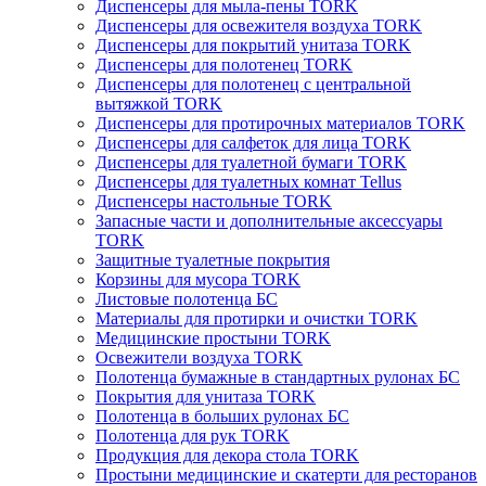
Диспенсеры для мыла-пены TORK
Диспенсеры для освежителя воздуха TORK
Диспенсеры для покрытий унитаза TORK
Диспенсеры для полотенец TORK
Диспенсеры для полотенец с центральной
вытяжкой TORK
Диспенсеры для протирочных материалов TORK
Диспенсеры для салфеток для лица TORK
Диспенсеры для туалетной бумаги TORK
Диспенсеры для туалетных комнат Tellus
Диспенсеры настольные TORK
Запасные части и дополнительные аксессуары
TORK
Защитные туалетные покрытия
Корзины для мусора TORK
Листовые полотенца БС
Материалы для протирки и очистки TORK
Медицинские простыни TORK
Освежители воздуха TORK
Полотенца бумажные в стандартных рулонах БС
Покрытия для унитаза TORK
Полотенца в больших рулонах БС
Полотенца для рук TORK
Продукция для декора стола TORK
Простыни медицинские и скатерти для ресторанов