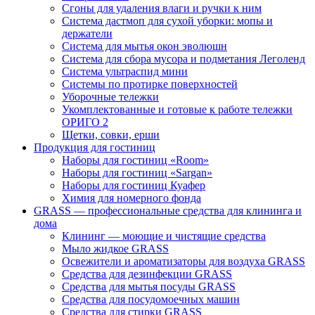
Сгоны для удаления влаги и ручки к ним
Система дастмоп для сухой уборки: мопы и
держатели
Система для мытья окон эволюшн
Система для сбора мусора и подметания Леголенд
Система ультраспид мини
Системы по протирке поверхностей
Уборочные тележки
Укомплектованные и готовые к работе тележки
ОРИГО 2
Щетки, совки, ерши
Продукция для гостиниц
Наборы для гостиниц «Room»
Наборы для гостиниц «Sargan»
Наборы для гостиниц Куафер
Химия для номерного фонда
GRASS — профессиональные средства для клининга и
дома
Клининг — моющие и чистящие средства
Мыло жидкое GRASS
Освежители и ароматизаторы для воздуха GRASS
Средства для дезинфекции GRASS
Средства для мытья посуды GRASS
Средства для посудомоечных машин
Средства для стирки GRASS