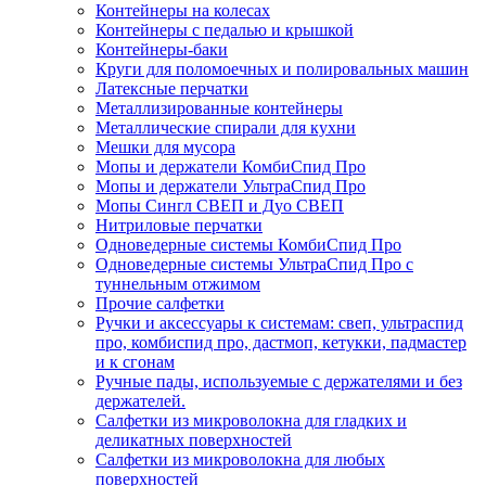
Контейнеры на колесах
Контейнеры с педалью и крышкой
Контейнеры-баки
Круги для поломоечных и полировальных машин
Латексные перчатки
Металлизированные контейнеры
Металлические спирали для кухни
Мешки для мусора
Мопы и держатели КомбиСпид Про
Мопы и держатели УльтраСпид Про
Мопы Сингл СВЕП и Дуо СВЕП
Нитриловые перчатки
Одноведерные системы КомбиСпид Про
Одноведерные системы УльтраСпид Про с
туннельным отжимом
Прочие салфетки
Ручки и аксессуары к системам: свеп, ультраспид
про, комбиспид про, дастмоп, кетукки, падмастер
и к сгонам
Ручные пады, используемые с держателями и без
держателей.
Салфетки из микроволокна для гладких и
деликатных поверхностей
Салфетки из микроволокна для любых
поверхностей