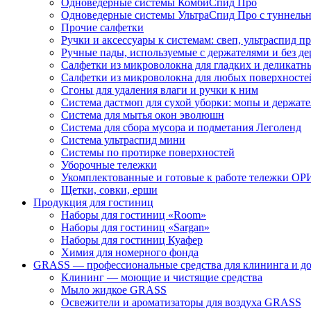
Одноведерные системы КомбиСпид Про
Одноведерные системы УльтраСпид Про с туннел
Прочие салфетки
Ручки и аксессуары к системам: свеп, ультраспид пр
Ручные пады, используемые с держателями и без де
Салфетки из микроволокна для гладких и деликатн
Салфетки из микроволокна для любых поверхносте
Сгоны для удаления влаги и ручки к ним
Система дастмоп для сухой уборки: мопы и держат
Система для мытья окон эволюшн
Система для сбора мусора и подметания Леголенд
Система ультраспид мини
Системы по протирке поверхностей
Уборочные тележки
Укомплектованные и готовые к работе тележки ОР
Щетки, совки, ерши
Продукция для гостиниц
Наборы для гостиниц «Room»
Наборы для гостиниц «Sargan»
Наборы для гостиниц Куафер
Химия для номерного фонда
GRASS — профессиональные средства для клининга и д
Клининг — моющие и чистящие средства
Мыло жидкое GRASS
Освежители и ароматизаторы для воздуха GRASS