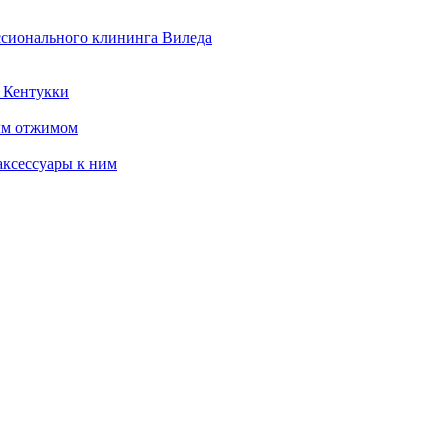
ссионального клининга Виледа
 Кентукки
ым отжимом
ксессуары к ним