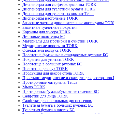
Диспенсеры для салфеток для лица TORK
Диспенсеры для туалетной бумаги TORK
Диспенсеры для туалетных комнат Tellus
Диспенсеры настольные TORK
Запасные части и дополнительные аксессуары TO
Защитные туалетные покрытия
Корзины для мусора TORK
Листовые полотенца БС
Материалы для протирки и очистки TORK
Медицинские простыни TORK
Освежители воздуха TORK
Полотенца бумажные в стандартных рулонах БС
Покрытия для унитаза TORK
Полотенца в больших рулонах БС
Полотенца для рук TORK
Продукция для декора стола TORK
Простыни медицинские и скатерти для ресторанов
Протирочные материалы Tellus
Мыло TORK
Протирочная бумага/бумажные пеленки БС
Салфетки для лица TORK
Салфетки для настольных диспенсеров.
Туалетная бумага в больших рулонах БС
Туалетная бумага в листах БС