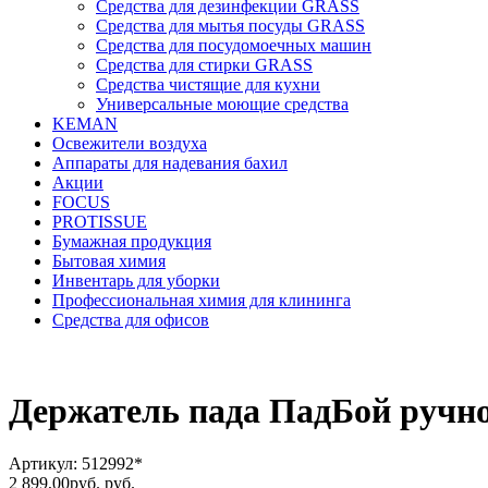
Средства для дезинфекции GRASS
Средства для мытья посуды GRASS
Средства для посудомоечных машин
Средства для стирки GRASS
Средства чистящие для кухни
Универсальные моющие средства
KEMAN
Освежители воздуха
Аппараты для надевания бахил
Акции
FOCUS
PROTISSUE
Бумажная продукция
Бытовая химия
Инвентарь для уборки
Профессиональная химия для клининга
Средства для офисов
Держатель пада ПадБой ручно
Артикул: 512992*
2 899,00
руб.
руб.