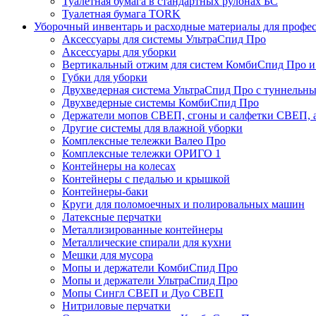
Туалетная бумага в стандартных рулонах БС
Туалетная бумага TORK
Уборочный инвентарь и расходные материалы для профе
Аксессуары для системы УльтраСпид Про
Аксессуары для уборки
Вертикальный отжим для систем КомбиСпид Про и
Губки для уборки
Двухведерная система УльтраСпид Про с туннельн
Двухведерные системы КомбиСпид Про
Держатели мопов СВЕП, сгоны и салфетки СВЕП, а
Другие системы для влажной уборки
Комплексные тележки Валео Про
Комплексные тележки ОРИГО 1
Контейнеры на колесах
Контейнеры с педалью и крышкой
Контейнеры-баки
Круги для поломоечных и полировальных машин
Латексные перчатки
Металлизированные контейнеры
Металлические спирали для кухни
Мешки для мусора
Мопы и держатели КомбиСпид Про
Мопы и держатели УльтраСпид Про
Мопы Сингл СВЕП и Дуо СВЕП
Нитриловые перчатки