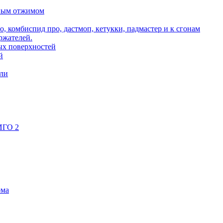
ьным отжимом
о, комбиспид про, дастмоп, кетукки, падмастер и к сгонам
ржателей.
ых поверхностей
й
ели
ИГО 2
ома