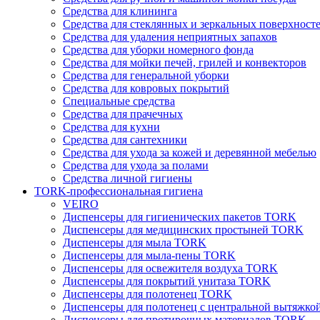
Средства для клининга
Средства для стеклянных и зеркальных поверхност
Средства для удаления неприятных запахов
Средства для уборки номерного фонда
Средства для мойки печей, грилей и конвекторов
Средства для генеральной уборки
Средства для ковровых покрытий
Специальные средства
Средства для прачечных
Средства для кухни
Средства для сантехники
Средства для ухода за кожей и деревянной мебелью
Средства для ухода за полами
Средства личной гигиены
TORK-профессиональная гигиена
VEIRO
Диспенсеры для гигиенических пакетов TORK
Диспенсеры для медицинских простыней TORK
Диспенсеры для мыла TORK
Диспенсеры для мыла-пены TORK
Диспенсеры для освежителя воздуха TORK
Диспенсеры для покрытий унитаза TORK
Диспенсеры для полотенец TORK
Диспенсеры для полотенец с центральной вытяжк
Диспенсеры для протирочных материалов TORK