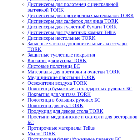
Диспенсеры для полотенец с центральной
вытяжкой TORK
Диспенсеры для протирочных материалов TORK
Диспенсеры для салфеток для лица TORK
Диспенсеры для туалетной бумаги TORK
Диспенсеры для туалетных комнат Tellus
Диспенсеры настольные TORK
Запасные части и дополнительные аксессуары
TORK
Защитные туалетные покрытия
Корзины для мусора TORK
Листовые полотенца БС
Материалы для протирки и очистки TORK
Медицинские простыни TORK
Освежители воздуха TORK
Полотенца бумажные в стандартных рулонах БС
Покрытия для унитаза TORK
Полотенца в больших рулонах БС
Полотенца для рук TORK
Продукция для декора стола TORK
Простыни медицинские и скатерти для ресторанов
БС
Протирочные материалы Tellus
Мыло TORK
Протирочная бумага/бумажные пеленки БС