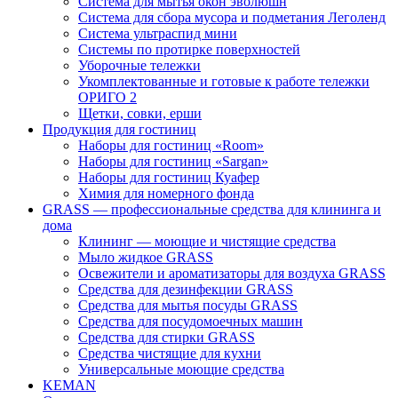
Система для мытья окон эволюшн
Система для сбора мусора и подметания Леголенд
Система ультраспид мини
Системы по протирке поверхностей
Уборочные тележки
Укомплектованные и готовые к работе тележки
ОРИГО 2
Щетки, совки, ерши
Продукция для гостиниц
Наборы для гостиниц «Room»
Наборы для гостиниц «Sargan»
Наборы для гостиниц Куафер
Химия для номерного фонда
GRASS — профессиональные средства для клининга и
дома
Клининг — моющие и чистящие средства
Мыло жидкое GRASS
Освежители и ароматизаторы для воздуха GRASS
Средства для дезинфекции GRASS
Средства для мытья посуды GRASS
Средства для посудомоечных машин
Средства для стирки GRASS
Средства чистящие для кухни
Универсальные моющие средства
KEMAN