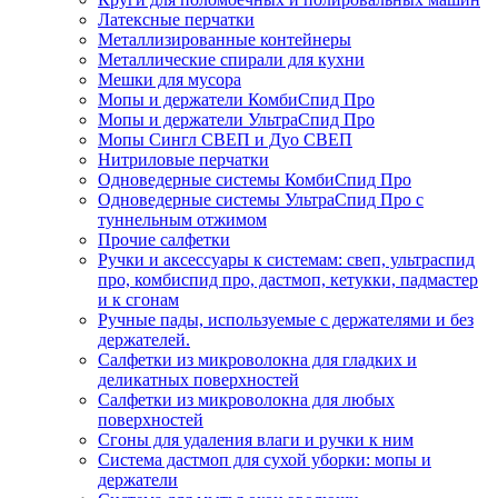
Латексные перчатки
Металлизированные контейнеры
Металлические спирали для кухни
Мешки для мусора
Мопы и держатели КомбиСпид Про
Мопы и держатели УльтраСпид Про
Мопы Сингл СВЕП и Дуо СВЕП
Нитриловые перчатки
Одноведерные системы КомбиСпид Про
Одноведерные системы УльтраСпид Про с
туннельным отжимом
Прочие салфетки
Ручки и аксессуары к системам: свеп, ультраспид
про, комбиспид про, дастмоп, кетукки, падмастер
и к сгонам
Ручные пады, используемые с держателями и без
держателей.
Салфетки из микроволокна для гладких и
деликатных поверхностей
Салфетки из микроволокна для любых
поверхностей
Сгоны для удаления влаги и ручки к ним
Система дастмоп для сухой уборки: мопы и
держатели