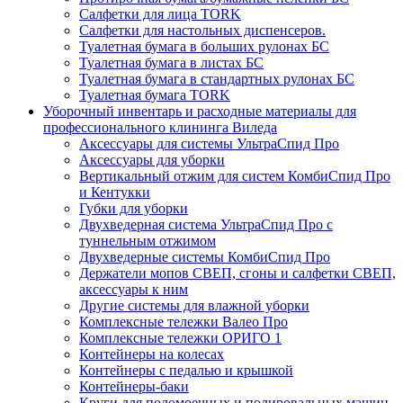
Салфетки для лица TORK
Салфетки для настольных диспенсеров.
Туалетная бумага в больших рулонах БС
Туалетная бумага в листах БС
Туалетная бумага в стандартных рулонах БС
Туалетная бумага TORK
Уборочный инвентарь и расходные материалы для
профессионального клининга Виледа
Аксессуары для системы УльтраСпид Про
Аксессуары для уборки
Вертикальный отжим для систем КомбиСпид Про
и Кентукки
Губки для уборки
Двухведерная система УльтраСпид Про с
туннельным отжимом
Двухведерные системы КомбиСпид Про
Держатели мопов СВЕП, сгоны и салфетки СВЕП,
аксессуары к ним
Другие системы для влажной уборки
Комплексные тележки Валео Про
Комплексные тележки ОРИГО 1
Контейнеры на колесах
Контейнеры с педалью и крышкой
Контейнеры-баки
Круги для поломоечных и полировальных машин